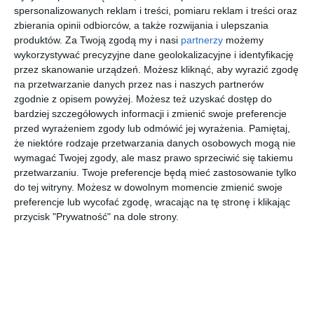
spersonalizowanych reklam i treści, pomiaru reklam i treści oraz
zbierania opinii odbiorców, a także rozwijania i ulepszania
produktów.
Za Twoją zgodą my i nasi
partnerzy
możemy
wykorzystywać precyzyjne dane geolokalizacyjne i identyfikację
przez skanowanie urządzeń. Możesz kliknąć, aby wyrazić zgodę
na przetwarzanie danych przez nas i naszych partnerów
zgodnie z opisem powyżej. Możesz też uzyskać dostęp do
bardziej szczegółowych informacji i zmienić swoje preferencje
przed wyrażeniem zgody lub odmówić jej wyrażenia.
Pamiętaj,
że niektóre rodzaje przetwarzania danych osobowych mogą nie
wymagać Twojej zgody, ale masz prawo sprzeciwić się takiemu
INSPIRACJA
przetwarzaniu. Twoje preferencje będą mieć zastosowanie tylko
Łazienka z szafką
do tej witryny. Możesz w dowolnym momencie zmienić swoje
drewnianą stojącą z
preferencje lub wycofać zgodę, wracając na tę stronę i klikając
przycisk "Prywatność" na dole strony.
zabytkowego drewna
Aranżacja łazienki z szafką drewnianą stojącą z zabytkowego
drewna.