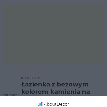
INSPIRACJA
Łazienka z beżowym
kolorem kamienia na
ścianie i podłodze