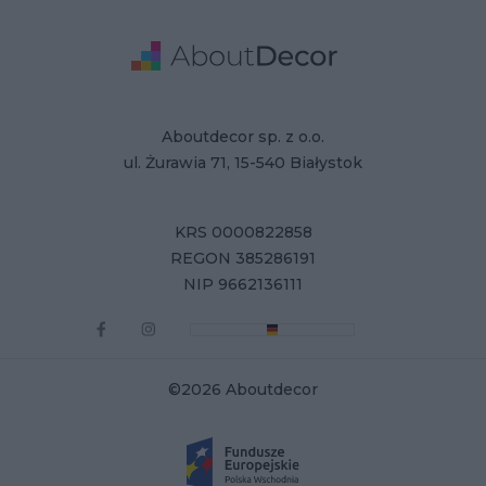
Adres
Dane Firmy
Aboutdecor sp. z o.o.
ul. Żurawia 71, 15-540 Białystok
KRS 0000822858
REGON 385286191
NIP 9662136111
©2026 Aboutdecor