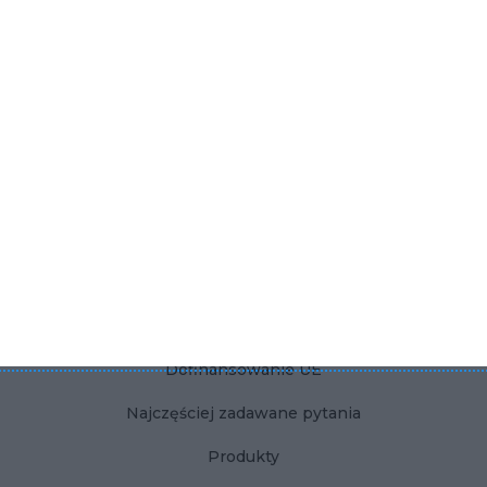
Płytki betonowe do łazienki
KONTAKT
Dla użytkownika
Dla firmy
Polityka Prywatności
Regulamin
Kontakt
Dofinansowanie UE
Najczęściej zadawane pytania
Produkty