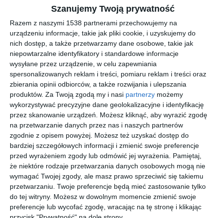
Szanujemy Twoją prywatność
Łazienka z beżowym kolorem kamienia na ścianie i podłodze
Razem z naszymi 1538 partnerami przechowujemy na
z wanną w zabudowie.
urządzeniu informacje, takie jak pliki cookie, i uzyskujemy do
nich dostęp, a także przetwarzamy dane osobowe, takie jak
AUTOR:
JUNG POLSKA
niepowtarzalne identyfikatory i standardowe informacje
wysyłane przez urządzenie, w celu zapewniania
DODAJ DO ULUBIONYCH
spersonalizowanych reklam i treści, pomiaru reklam i treści oraz
zbierania opinii odbiorców, a także rozwijania i ulepszania
UDOSTĘPNIJ
produktów.
Za Twoją zgodą my i nasi
partnerzy
możemy
wykorzystywać precyzyjne dane geolokalizacyjne i identyfikację
Pozostałe zdjęcia w projekcie:
Projekt dużego
przez skanowanie urządzeń. Możesz kliknąć, aby wyrazić zgodę
apartamentu w kolorach ziemi
na przetwarzanie danych przez nas i naszych partnerów
zgodnie z opisem powyżej. Możesz też uzyskać dostęp do
bardziej szczegółowych informacji i zmienić swoje preferencje
przed wyrażeniem zgody lub odmówić jej wyrażenia.
Pamiętaj,
że niektóre rodzaje przetwarzania danych osobowych mogą nie
wymagać Twojej zgody, ale masz prawo sprzeciwić się takiemu
przetwarzaniu. Twoje preferencje będą mieć zastosowanie tylko
do tej witryny. Możesz w dowolnym momencie zmienić swoje
preferencje lub wycofać zgodę, wracając na tę stronę i klikając
przycisk "Prywatność" na dole strony.