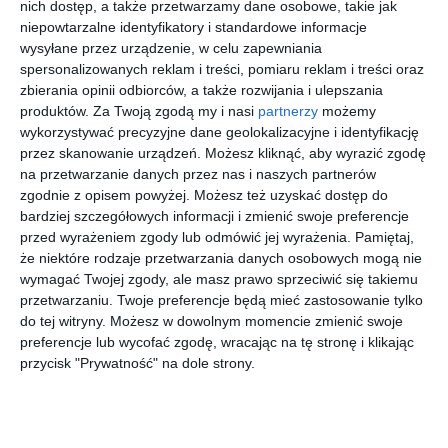
nich dostęp, a także przetwarzamy dane osobowe, takie jak
niepowtarzalne identyfikatory i standardowe informacje
wysyłane przez urządzenie, w celu zapewniania
Aranżacja projektu dużego apartamentu w kolorach ziemi.
spersonalizowanych reklam i treści, pomiaru reklam i treści oraz
POKAŻ WIĘCEJ
zbierania opinii odbiorców, a także rozwijania i ulepszania
produktów.
Za Twoją zgodą my i nasi
partnerzy
możemy
AUTOR:
JUNG POLSKA
wykorzystywać precyzyjne dane geolokalizacyjne i identyfikację
przez skanowanie urządzeń. Możesz kliknąć, aby wyrazić zgodę
Kategoria projektu
na przetwarzanie danych przez nas i naszych partnerów
Mieszkanie
zgodnie z opisem powyżej. Możesz też uzyskać dostęp do
bardziej szczegółowych informacji i zmienić swoje preferencje
UDOSTĘPNIJ
DODAJ DO ULUBIONYCH
przed wyrażeniem zgody lub odmówić jej wyrażenia.
Pamiętaj,
że niektóre rodzaje przetwarzania danych osobowych mogą nie
Pozostałe zdjęcia w projekcie:
Projekt dużego
wymagać Twojej zgody, ale masz prawo sprzeciwić się takiemu
apartamentu w kolorach ziemi
przetwarzaniu. Twoje preferencje będą mieć zastosowanie tylko
do tej witryny. Możesz w dowolnym momencie zmienić swoje
preferencje lub wycofać zgodę, wracając na tę stronę i klikając
przycisk "Prywatność" na dole strony.