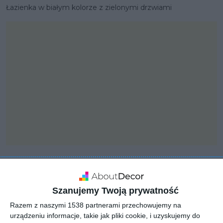
Łazienka w białym kolorze z zielonymi drzwiami
PROJEKT
Projekt dużego
Szanujemy Twoją prywatność
apartamentu w kolorach
Razem z naszymi 1538 partnerami przechowujemy na
ziemi
urządzeniu informacje, takie jak pliki cookie, i uzyskujemy do