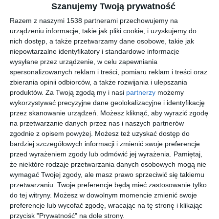
Szanujemy Twoją prywatność
zegarem.
Razem z naszymi 1538 partnerami przechowujemy na
AUTOR:
ZIELONE studio projektowe
urządzeniu informacje, takie jak pliki cookie, i uzyskujemy do
nich dostęp, a także przetwarzamy dane osobowe, takie jak
DODAJ DO ULUBIONYCH
niepowtarzalne identyfikatory i standardowe informacje
wysyłane przez urządzenie, w celu zapewniania
UDOSTĘPNIJ
spersonalizowanych reklam i treści, pomiaru reklam i treści oraz
zbierania opinii odbiorców, a także rozwijania i ulepszania
Pozostałe zdjęcia w projekcie:
Mieszkanie z betonem i
produktów.
Za Twoją zgodą my i nasi
partnerzy
możemy
kolorem
wykorzystywać precyzyjne dane geolokalizacyjne i identyfikację
przez skanowanie urządzeń. Możesz kliknąć, aby wyrazić zgodę
na przetwarzanie danych przez nas i naszych partnerów
zgodnie z opisem powyżej. Możesz też uzyskać dostęp do
bardziej szczegółowych informacji i zmienić swoje preferencje
przed wyrażeniem zgody lub odmówić jej wyrażenia.
Pamiętaj,
że niektóre rodzaje przetwarzania danych osobowych mogą nie
wymagać Twojej zgody, ale masz prawo sprzeciwić się takiemu
przetwarzaniu. Twoje preferencje będą mieć zastosowanie tylko
do tej witryny. Możesz w dowolnym momencie zmienić swoje
preferencje lub wycofać zgodę, wracając na tę stronę i klikając
przycisk "Prywatność" na dole strony.