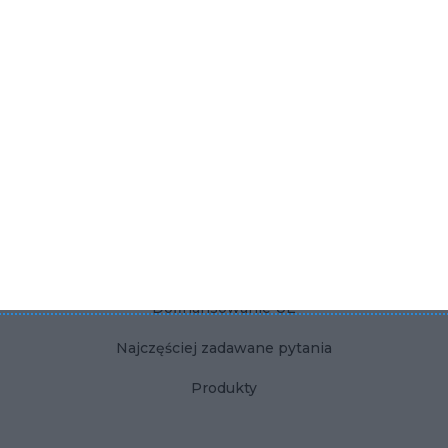
KONTAKT
Dla użytkownika
Dla firmy
Polityka Prywatności
Regulamin
Kontakt
Dofinansowanie UE
Najczęściej zadawane pytania
Produkty