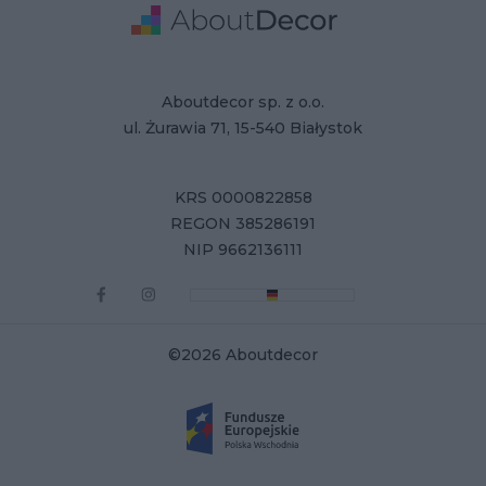
Adres
Dane Firmy
Aboutdecor sp. z o.o.
ul. Żurawia 71, 15-540 Białystok
KRS 0000822858
REGON 385286191
NIP 9662136111
©2026 Aboutdecor