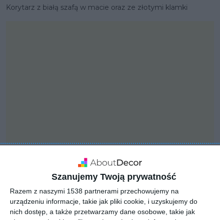
Korytarz z białą szafą w macie oraz ze złotymi klamki
PROJEKT
Szanujemy Twoją prywatność
Mieszkanie z betonem i
Razem z naszymi 1538 partnerami przechowujemy na
kolorem
urządzeniu informacje, takie jak pliki cookie, i uzyskujemy do
nich dostęp, a także przetwarzamy dane osobowe, takie jak