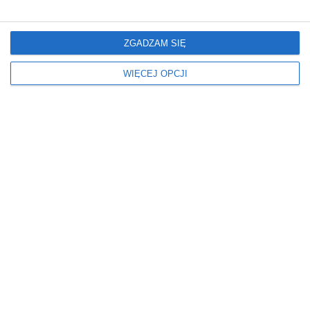
Inne projekty
ZGADZAM SIĘ
WIĘCEJ OPCJI
Mieszkanie
Mieszkanie
Glamour: Stwórz sypialnię
Elegancki salon z
marzeń.
nowoczesnym
wykończeniem