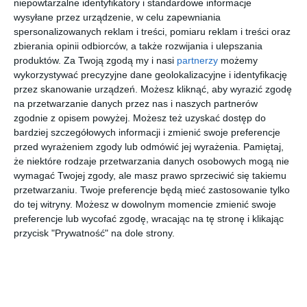
niepowtarzalne identyfikatory i standardowe informacje
wysyłane przez urządzenie, w celu zapewniania
Aranżacja mieszkania z betonem i kolorem.
spersonalizowanych reklam i treści, pomiaru reklam i treści oraz
POKAŻ WIĘCEJ
zbierania opinii odbiorców, a także rozwijania i ulepszania
produktów.
Za Twoją zgodą my i nasi
partnerzy
możemy
AUTOR:
ZIELONE studio projektowe
wykorzystywać precyzyjne dane geolokalizacyjne i identyfikację
przez skanowanie urządzeń. Możesz kliknąć, aby wyrazić zgodę
Kategoria projektu
na przetwarzanie danych przez nas i naszych partnerów
Mieszkanie
zgodnie z opisem powyżej. Możesz też uzyskać dostęp do
bardziej szczegółowych informacji i zmienić swoje preferencje
UDOSTĘPNIJ
DODAJ DO ULUBIONYCH
przed wyrażeniem zgody lub odmówić jej wyrażenia.
Pamiętaj,
że niektóre rodzaje przetwarzania danych osobowych mogą nie
Pozostałe zdjęcia w projekcie:
Mieszkanie z betonem i
wymagać Twojej zgody, ale masz prawo sprzeciwić się takiemu
kolorem
przetwarzaniu. Twoje preferencje będą mieć zastosowanie tylko
do tej witryny. Możesz w dowolnym momencie zmienić swoje
preferencje lub wycofać zgodę, wracając na tę stronę i klikając
przycisk "Prywatność" na dole strony.