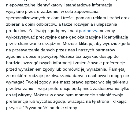
Aranżacja kuchni z barkiem oraz dużą, czarną podwójną
niepowtarzalne identyfikatory i standardowe informacje
lodówką.
wysyłane przez urządzenie, w celu zapewniania
spersonalizowanych reklam i treści, pomiaru reklam i treści oraz
AUTOR:
JN Studio Joanna Nawrocka
zbierania opinii odbiorców, a także rozwijania i ulepszania
produktów.
Za Twoją zgodą my i nasi
partnerzy
możemy
DODAJ DO ULUBIONYCH
wykorzystywać precyzyjne dane geolokalizacyjne i identyfikację
przez skanowanie urządzeń. Możesz kliknąć, aby wyrazić zgodę
UDOSTĘPNIJ
na przetwarzanie danych przez nas i naszych partnerów
zgodnie z opisem powyżej. Możesz też uzyskać dostęp do
Pozostałe zdjęcia w projekcie:
Apartament dwu -
bardziej szczegółowych informacji i zmienić swoje preferencje
poziomowy
przed wyrażeniem zgody lub odmówić jej wyrażenia.
Pamiętaj,
że niektóre rodzaje przetwarzania danych osobowych mogą nie
wymagać Twojej zgody, ale masz prawo sprzeciwić się takiemu
przetwarzaniu. Twoje preferencje będą mieć zastosowanie tylko
do tej witryny. Możesz w dowolnym momencie zmienić swoje
preferencje lub wycofać zgodę, wracając na tę stronę i klikając
przycisk "Prywatność" na dole strony.