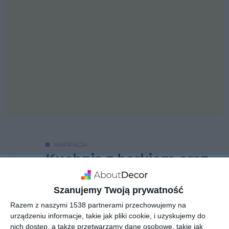
INSPIRACJA
Kuchnia z barkiem oraz
dużą, czarną podwójną
lodówką
Szanujemy Twoją prywatność
Razem z naszymi 1538 partnerami przechowujemy na
urządzeniu informacje, takie jak pliki cookie, i uzyskujemy do
nich dostęp, a także przetwarzamy dane osobowe, takie jak