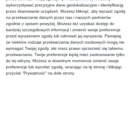
wykorzystywać precyzyjne dane geolokalizacyjne i identyfikację
Aranżacja apartamentu dwu - poziomowego.
przez skanowanie urządzeń. Możesz kliknąć, aby wyrazić zgodę
POKAŻ WIĘCEJ
na przetwarzanie danych przez nas i naszych partnerów
zgodnie z opisem powyżej. Możesz też uzyskać dostęp do
AUTOR:
JN Studio Joanna Nawrocka
bardziej szczegółowych informacji i zmienić swoje preferencje
przed wyrażeniem zgody lub odmówić jej wyrażenia.
Pamiętaj,
Kategoria projektu
że niektóre rodzaje przetwarzania danych osobowych mogą nie
Mieszkanie
wymagać Twojej zgody, ale masz prawo sprzeciwić się takiemu
przetwarzaniu. Twoje preferencje będą mieć zastosowanie tylko
UDOSTĘPNIJ
DODAJ DO ULUBIONYCH
do tej witryny. Możesz w dowolnym momencie zmienić swoje
preferencje lub wycofać zgodę, wracając na tę stronę i klikając
Pozostałe zdjęcia w projekcie:
Apartament dwu -
przycisk "Prywatność" na dole strony.
poziomowy