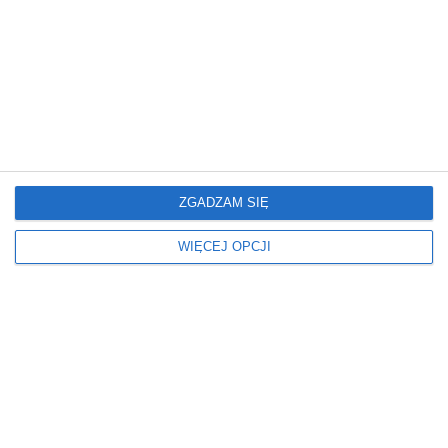
Mieszkanie
Mieszkanie
ZGADZAM SIĘ
Glamour: Stwórz sypialnię
Elegancki salon z
marzeń.
nowoczesnym
wykończeniem
WIĘCEJ OPCJI