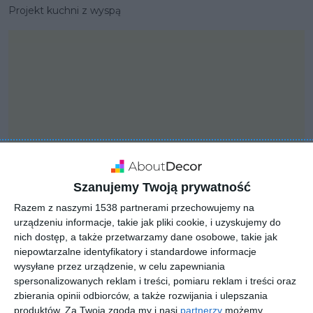
Projekt kuchni z wyspą
Szanujemy Twoją prywatność
Razem z naszymi 1538 partnerami przechowujemy na
urządzeniu informacje, takie jak pliki cookie, i uzyskujemy do
nich dostęp, a także przetwarzamy dane osobowe, takie jak
PROJEKT
niepowtarzalne identyfikatory i standardowe informacje
Apartament dwu -
wysyłane przez urządzenie, w celu zapewniania
poziomowy
spersonalizowanych reklam i treści, pomiaru reklam i treści oraz
zbierania opinii odbiorców, a także rozwijania i ulepszania
produktów.
Za Twoją zgodą my i nasi
partnerzy
możemy