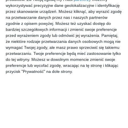
wykorzystywać precyzyjne dane geolokalizacyjne i identyfikację
Aranżacja kuchni w stylu amerykańskim z dużą wyspą.
przez skanowanie urządzeń. Możesz kliknąć, aby wyrazić zgodę
na przetwarzanie danych przez nas i naszych partnerów
AUTOR:
KLUDI
zgodnie z opisem powyżej. Możesz też uzyskać dostęp do
DODAJ DO ULUBIONYCH
bardziej szczegółowych informacji i zmienić swoje preferencje
przed wyrażeniem zgody lub odmówić jej wyrażenia.
Pamiętaj,
UDOSTĘPNIJ
że niektóre rodzaje przetwarzania danych osobowych mogą nie
wymagać Twojej zgody, ale masz prawo sprzeciwić się takiemu
Pozostałe zdjęcia w projekcie:
KLUDI TRENDO - rodzaj
przetwarzaniu. Twoje preferencje będą mieć zastosowanie tylko
do tej witryny. Możesz w dowolnym momencie zmienić swoje
baterii najczęściej wybierany do kuchni
preferencje lub wycofać zgodę, wracając na tę stronę i klikając
przycisk "Prywatność" na dole strony.
Komentarze
ZADAJ PYTANIE