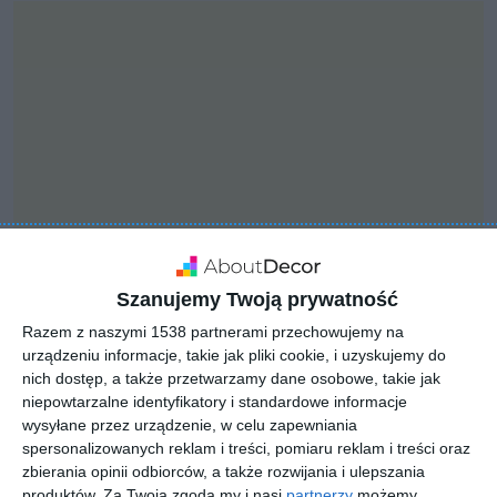
Szanujemy Twoją prywatność
Razem z naszymi 1538 partnerami przechowujemy na
INSPIRACJA
urządzeniu informacje, takie jak pliki cookie, i uzyskujemy do
Kuchnia w stylu
nich dostęp, a także przetwarzamy dane osobowe, takie jak
amerykańskim z dużą
niepowtarzalne identyfikatory i standardowe informacje
wysyłane przez urządzenie, w celu zapewniania
wyspą
spersonalizowanych reklam i treści, pomiaru reklam i treści oraz
zbierania opinii odbiorców, a także rozwijania i ulepszania
produktów.
Za Twoją zgodą my i nasi
partnerzy
możemy