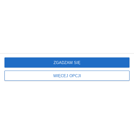
Blat rodzaj
Fronty kolory
LAMINOWANY
BIAŁE
CZARNE
Fronty lakier
Fronty rodzaj
POŁYSK
FRONTY MEBLOWE
LAKIEROWANE
Kolor podłogi
Kolor ścian
ZGADZAM SIĘ
JASNY
BIAŁY
WIĘCEJ OPCJI
Kolorystyka mebli
Meble kuchenne
BIAŁY
ZESTAWY MEBLI KUCHENNYCH
CZARNY
Oświetlenie
Podłoga
LAMPY WISZĄCE
PANELE
Rodzaj kuchni
Ściany
KUCHNIA OTWARTA
FARBA