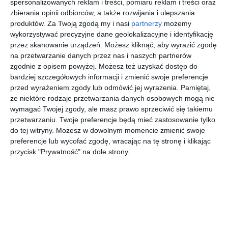
spersonalizowanych reklam i treści, pomiaru reklam i treści oraz
podłodze
zbierania opinii odbiorców, a także rozwijania i ulepszania
produktów.
Za Twoją zgodą my i nasi
partnerzy
możemy
wykorzystywać precyzyjne dane geolokalizacyjne i identyfikację
przez skanowanie urządzeń. Możesz kliknąć, aby wyrazić zgodę
Aranżacja kuchni otwartej połączonej z jadalnią oraz jasnymi
na przetwarzanie danych przez nas i naszych partnerów
panelami na podłodze.
zgodnie z opisem powyżej. Możesz też uzyskać dostęp do
bardziej szczegółowych informacji i zmienić swoje preferencje
AUTOR:
ZAPROJEKTOWANA
przed wyrażeniem zgody lub odmówić jej wyrażenia.
Pamiętaj,
że niektóre rodzaje przetwarzania danych osobowych mogą nie
DODAJ DO ULUBIONYCH
wymagać Twojej zgody, ale masz prawo sprzeciwić się takiemu
przetwarzaniu. Twoje preferencje będą mieć zastosowanie tylko
UDOSTĘPNIJ
do tej witryny. Możesz w dowolnym momencie zmienić swoje
preferencje lub wycofać zgodę, wracając na tę stronę i klikając
Pozostałe zdjęcia w projekcie:
Warszawa Podwale,
przycisk "Prywatność" na dole strony.
apartament na wynajem krótkoterminowy