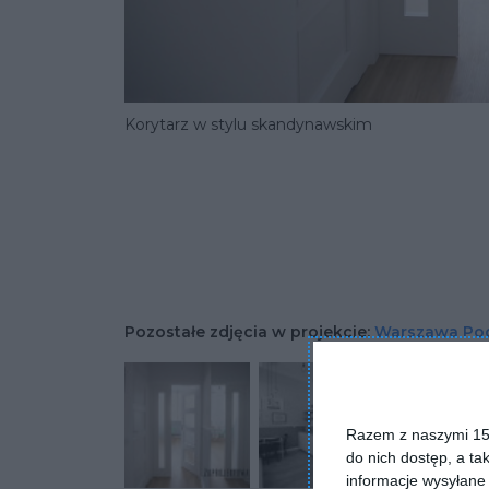
Korytarz w stylu skandynawskim
Pozostałe zdjęcia w projekcie:
Warszawa Pod
Razem z naszymi 153
do nich dostęp, a ta
informacje wysyłane 