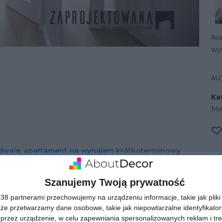
Ar
wy
AU
Ka
Mi
wale, apartament na wynajem krótkoterminowy
Szanujemy Twoją prywatność
8 partnerami przechowujemy na urządzeniu informacje, takie jak pliki 
kże przetwarzamy dane osobowe, takie jak niepowtarzalne identyfikato
przez urządzenie, w celu zapewniania spersonalizowanych reklam i tre