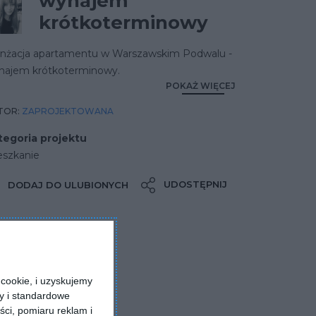
wynajem
krótkoterminowy
anżacja apartamentu w Warszawskim Podwalu -
najem krótkoterminowy.
POKAŻ WIĘCEJ
TOR:
ZAPROJEKTOWANA
tegoria projektu
eszkanie
UDOSTĘPNIJ
DODAJ DO ULUBIONYCH
cookie, i uzyskujemy
ry i standardowe
ści, pomiaru reklam i