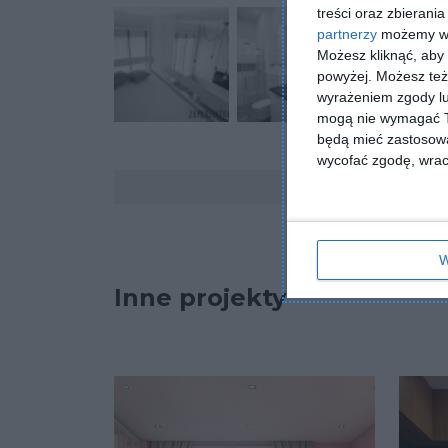
treści oraz zbierania
partnerzy
możemy wyk
Możesz kliknąć, aby
powyżej. Możesz też 
wyrażeniem zgody lu
mogą nie wymagać Tw
będą mieć zastosowa
wycofać zgodę, wraca
Komentarze
W
Inne projekty