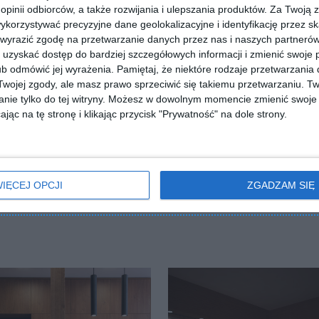
 opinii odbiorców, a także rozwijania i ulepszania produktów.
Za Twoją z
orzystywać precyzyjne dane geolokalizacyjne i identyfikację przez s
 wyrazić zgodę na przetwarzanie danych przez nas i naszych partneró
uzyskać dostęp do bardziej szczegółowych informacji i zmienić swoje 
b odmówić jej wyrażenia.
Pamiętaj, że niektóre rodzaje przetwarzani
ojej zgody, ale masz prawo sprzeciwić się takiemu przetwarzaniu. Tw
nie tylko do tej witryny. Możesz w dowolnym momencie zmienić swoje 
jąc na tę stronę i klikając przycisk "Prywatność" na dole strony.
ZADAJ PYTANIE
IĘCEJ OPCJI
ZGADZAM SIĘ