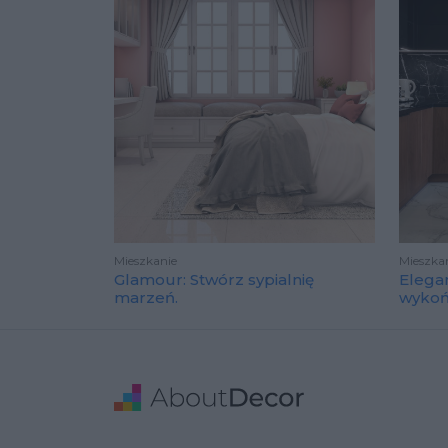
Mieszkanie
Mieszka
Glamour: Stwórz sypialnię
Elega
marzeń.
wyko
Stopka
Adres
Dane Firmy