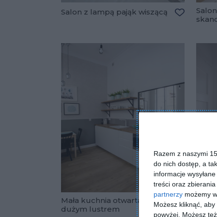
Salon
Salon z lampą pająk wiszącą
skan
Dodaj do 
Razem z naszymi 153
do nich dostęp, a ta
informacje wysyłane 
treści oraz zbierania
partnerzy
możemy wyk
Mała kuchnia otwarta z
Koryt
Możesz kliknąć, aby
dużym lustrem
skan
powyżej. Możesz też 
Dodaj do 