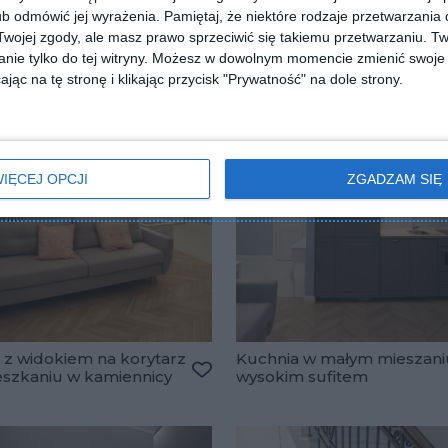
b odmówić jej wyrażenia.
Pamiętaj, że niektóre rodzaje przetwarzani
ojej zgody, ale masz prawo sprzeciwić się takiemu przetwarzaniu. Tw
nie tylko do tej witryny. Możesz w dowolnym momencie zmienić swoje 
jąc na tę stronę i klikając przycisk "Prywatność" na dole strony.
IĘCEJ OPCJI
ZGADZAM SIĘ
 z widokiem na korytarz
Kuchnia w małym mieszani
szkaniu w kamiennicy
wysokim sufitem
Dodaj do ulubionych
ulubionych