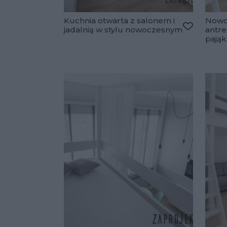
Kuchnia otwarta z salonem i
Nowo
jadalnią w stylu nowoczesnym
antre
Dodaj do 
pająk