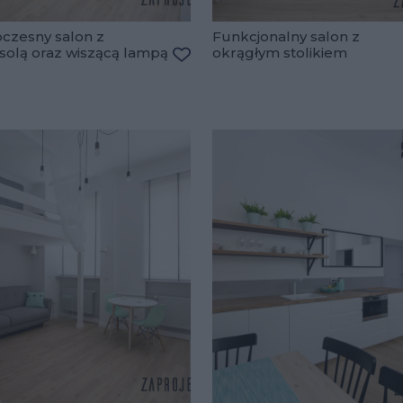
czesny salon z
Funkcjonalny salon z
solą oraz wiszącą lampą
okrągłym stolikiem
ulubionych
Dodaj do ulubionych