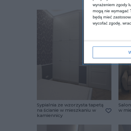
wyrażeniem zgody lu
mogą nie wymagać Tw
będą mieć zastosowa
wycofać zgodę, wraca
W
Sypialnia ze wzorzysta tapetą
Salon
na ścianie w mieszkaniu w
w mie
kamiennicy
Dodaj do 