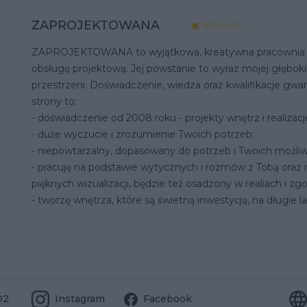
ZAPROJEKTOWANA
SPECJALISTA
ZAPROJEKTOWANA to wyjątkowa, kreatywna pracownia p
obsługę projektową. Jej powstanie to wyraz mojej głęboki
przestrzeni. Doświadczenie, wiedza oraz kwalifikacje gw
strony to:
- doświadczenie od 2008 roku - projekty wnętrz i realizacj
- duże wyczucie i zrozumienie Twoich potrzeb;
- niepowtarzalny, dopasowany do potrzeb i Twoich możliwo
- pracuję na podstawie wytycznych i rozmów z Tobą oraz n
pięknych wizualizacji, będzie też osadzony w realiach i z
- tworzę wnętrza, które są świetną inwestycją, na długie la
02
Instagram
Facebook