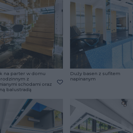
k na parter w domu
Duży basen z sufitem
orodzinnym z
napinanym
nianymi schodami oraz
ulubionych
Dodaj do ulubionych
ną balustradą