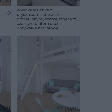
Wysoka łazienka z
prysznicem z drzwiami
Dodaj do ulubionych
przesuwnymi, szafką stojącą z
czarnym blatem oraz
Dodaj do ulubiony
umywalką nablatową