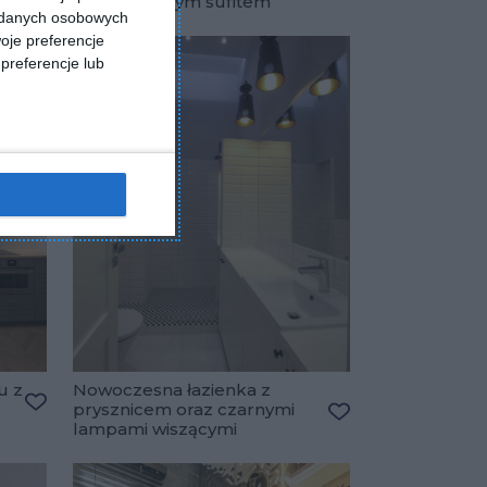
podwieszanym sufitem
Dodaj do ulubiony
a danych osobowych
oje preferencje
preferencje lub
u z
Nowoczesna łazienka z
prysznicem oraz czarnymi
Dodaj do ulubionych
lampami wiszącymi
Dodaj do ulubiony