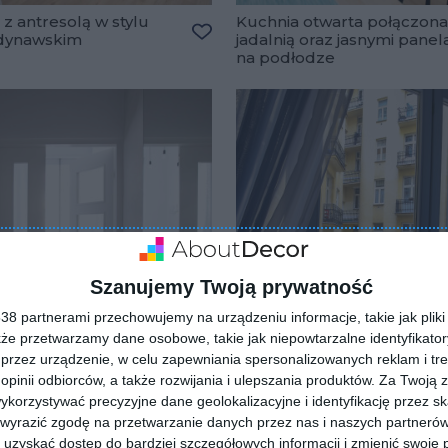
 z antresolą w stylu
Kuchnia otwarta połączona
dynawskim
jadalnią oraz jasnymi panel
ulubionych
Dodaj do ulubionych
na podłodze
Szanujemy Twoją prywatność
8 partnerami przechowujemy na urządzeniu informacje, takie jak pliki 
kże przetwarzamy dane osobowe, takie jak niepowtarzalne identyfikato
przez urządzenie, w celu zapewniania spersonalizowanych reklam i tre
 opinii odbiorców, a także rozwijania i ulepszania produktów.
Za Twoją z
orzystywać precyzyjne dane geolokalizacyjne i identyfikację przez s
arz w stylu
Salon z balkonem w
 wyrazić zgodę na przetwarzanie danych przez nas i naszych partneró
dynawskim
mieszkaniu kamiennicy
uzyskać dostęp do bardziej szczegółowych informacji i zmienić swoje 
ulubionych
Dodaj do ulubionych