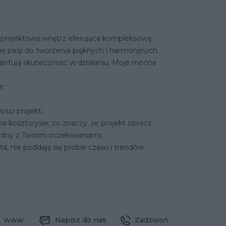
rojektowa wnętrz oferująca kompleksową
ej pasji do tworzenia pięknych i harmonijnych
arantują skuteczność w działaniu. Moje mocne
e;
ści projekt;
a kosztorysie, co znaczy, że projekt oprócz
godny z Twoimi oczekiwaniami;
ta, nie poddają się próbie czasu i trendów.
www
Napisz do nas
Zadzwoń