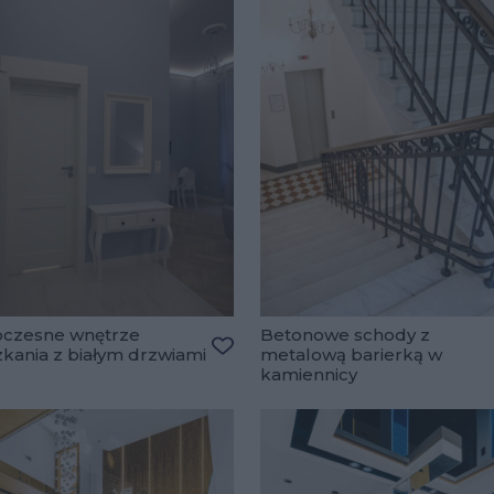
czesne wnętrze
Betonowe schody z
kania z białym drzwiami
metalową barierką w
ulubionych
Dodaj do ulubionych
kamiennicy