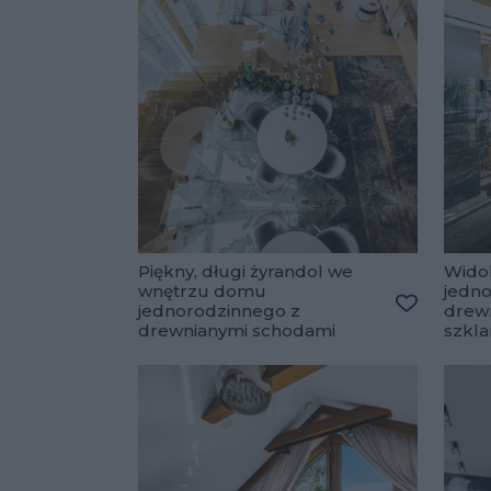
Piękny, długi żyrandol we
Wido
wnętrzu domu
jedn
jednorodzinnego z
drew
Dodaj do 
drewnianymi schodami
szkla