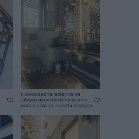
Nowoczesna łazienka ze
złotym akcentem na ścianie
oraz z czarną muszlą wiszącą
Dodaj do ulubionych
Dodaj do ulubiony