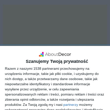
Szanujemy Twoją prywatność
Razem z naszymi 1538 partnerami przechowujemy na
urządzeniu informacje, takie jak pliki cookie, i uzyskujemy do
nich dostęp, a także przetwarzamy dane osobowe, takie jak
INSPIRACJA
niepowtarzalne identyfikatory i standardowe informacje
Jasny przestronny salon
wysyłane przez urządzenie, w celu zapewniania
spersonalizowanych reklam i treści, pomiaru reklam i treści oraz
zbierania opinii odbiorców, a także rozwijania i ulepszania
produktów.
Za Twoją zgodą my i nasi
partnerzy
możemy
Salon z biurkiem, kanapą i stolikiem kawowym z palety
wykorzystywać precyzyjne dane geolokalizacyjne i identyfikację