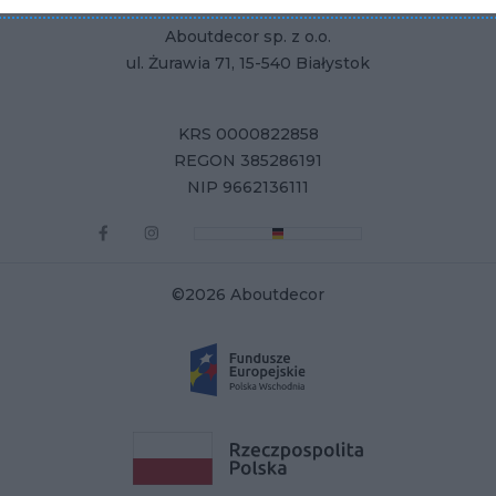
Aboutdecor sp. z o.o.
ul. Żurawia 71, 15-540 Białystok
KRS 0000822858
REGON 385286191
NIP 9662136111
©2026 Aboutdecor