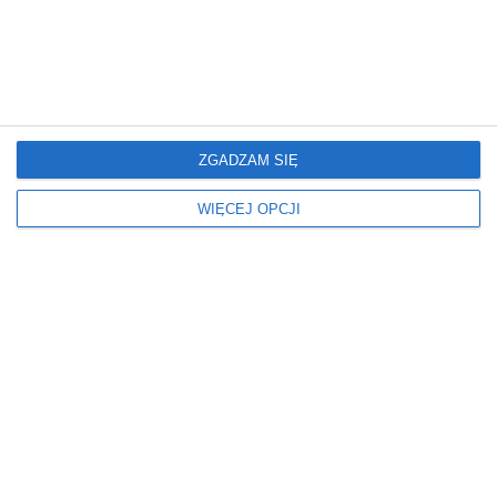
Miejsce
Okna
W BLOKU
ROLETY RZYMSKIE
W DOMU
Z SYPIALNIĄ
Oświetlenie
Podłoga
ZGADZAM SIĘ
LAMPKA NOCNA
DYWAN
WIĘCEJ OPCJI
LAMPY WISZĄCE
PANELE
ŻYRANDOLE
PŁYTKI
Ściany
Stół
FARBA
KWADRATOWY
OBRAZ
SZKLANY
ZEGAR
Styl
Wymiary
NOWOCZESNY
DUŻY
RETRO
ŚREDNI
SKANDYNAWSKI