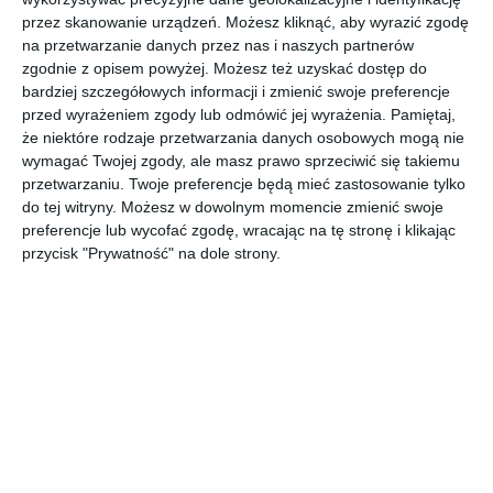
przez skanowanie urządzeń. Możesz kliknąć, aby wyrazić zgodę
AUTOR:
PORTA
na przetwarzanie danych przez nas i naszych partnerów
zgodnie z opisem powyżej. Możesz też uzyskać dostęp do
DODAJ DO ULUBIONYCH
bardziej szczegółowych informacji i zmienić swoje preferencje
przed wyrażeniem zgody lub odmówić jej wyrażenia.
Pamiętaj,
UDOSTĘPNIJ
że niektóre rodzaje przetwarzania danych osobowych mogą nie
wymagać Twojej zgody, ale masz prawo sprzeciwić się takiemu
przetwarzaniu. Twoje preferencje będą mieć zastosowanie tylko
Komentarze
ZADAJ PYTANIE
do tej witryny. Możesz w dowolnym momencie zmienić swoje
preferencje lub wycofać zgodę, wracając na tę stronę i klikając
przycisk "Prywatność" na dole strony.
Inne inspiracje