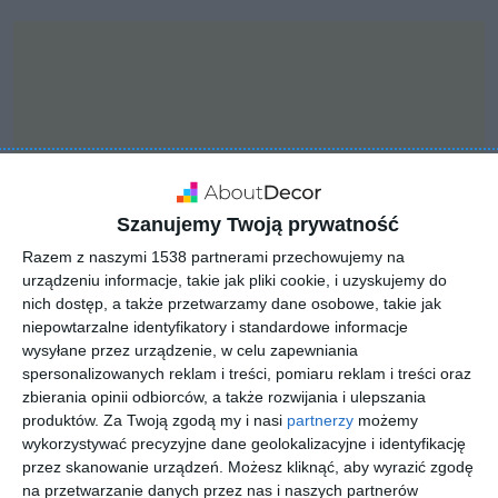
Szanujemy Twoją prywatność
Razem z naszymi 1538 partnerami przechowujemy na
urządzeniu informacje, takie jak pliki cookie, i uzyskujemy do
nich dostęp, a także przetwarzamy dane osobowe, takie jak
niepowtarzalne identyfikatory i standardowe informacje
wysyłane przez urządzenie, w celu zapewniania
INSPIRACJA
spersonalizowanych reklam i treści, pomiaru reklam i treści oraz
Jadalnia w stylu japandii
zbierania opinii odbiorców, a także rozwijania i ulepszania
produktów.
Za Twoją zgodą my i nasi
partnerzy
możemy
wykorzystywać precyzyjne dane geolokalizacyjne i identyfikację
przez skanowanie urządzeń. Możesz kliknąć, aby wyrazić zgodę
Jadalnia w stylu japandii z drewnianą boazerią na ścianie.
na przetwarzanie danych przez nas i naszych partnerów