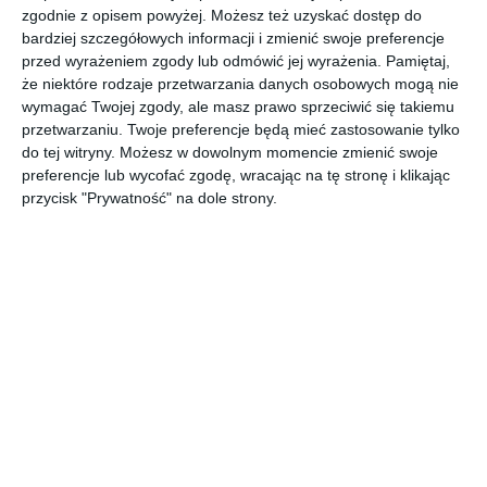
zgodnie z opisem powyżej. Możesz też uzyskać dostęp do
AUTOR: Redakcja AboutDecor
bardziej szczegółowych informacji i zmienić swoje preferencje
przed wyrażeniem zgody lub odmówić jej wyrażenia.
Pamiętaj,
DODAJ DO ULUBIONYCH
że niektóre rodzaje przetwarzania danych osobowych mogą nie
wymagać Twojej zgody, ale masz prawo sprzeciwić się takiemu
UDOSTĘPNIJ
przetwarzaniu. Twoje preferencje będą mieć zastosowanie tylko
do tej witryny. Możesz w dowolnym momencie zmienić swoje
preferencje lub wycofać zgodę, wracając na tę stronę i klikając
Komentarze
przycisk "Prywatność" na dole strony.
ZADAJ PYTANIE
Inne inspiracje