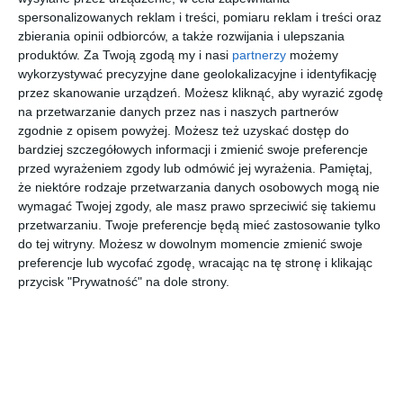
Designerskie mieszkanie w stylu loftowym w nowoczesnej
spersonalizowanych reklam i treści, pomiaru reklam i treści oraz
odsłonie w bloku.
zbierania opinii odbiorców, a także rozwijania i ulepszania
produktów.
Za Twoją zgodą my i nasi
partnerzy
możemy
AUTOR:
JUNG POLSKA
wykorzystywać precyzyjne dane geolokalizacyjne i identyfikację
przez skanowanie urządzeń. Możesz kliknąć, aby wyrazić zgodę
DODAJ DO ULUBIONYCH
na przetwarzanie danych przez nas i naszych partnerów
zgodnie z opisem powyżej. Możesz też uzyskać dostęp do
UDOSTĘPNIJ
bardziej szczegółowych informacji i zmienić swoje preferencje
przed wyrażeniem zgody lub odmówić jej wyrażenia.
Pamiętaj,
Pozostałe zdjęcia w projekcie:
Nowoczesne loftowe
że niektóre rodzaje przetwarzania danych osobowych mogą nie
mieszkanie w bloku
wymagać Twojej zgody, ale masz prawo sprzeciwić się takiemu
przetwarzaniu. Twoje preferencje będą mieć zastosowanie tylko
do tej witryny. Możesz w dowolnym momencie zmienić swoje
preferencje lub wycofać zgodę, wracając na tę stronę i klikając
przycisk "Prywatność" na dole strony.