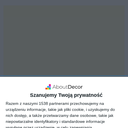
INSPIRACJA
Szanujemy Twoją prywatność
Designerska jadalnia w
Razem z naszymi 1538 partnerami przechowujemy na
bloku
urządzeniu informacje, takie jak pliki cookie, i uzyskujemy do
nich dostęp, a także przetwarzamy dane osobowe, takie jak
niepowtarzalne identyfikatory i standardowe informacje
wysyłane przez urządzenie, w celu zapewniania