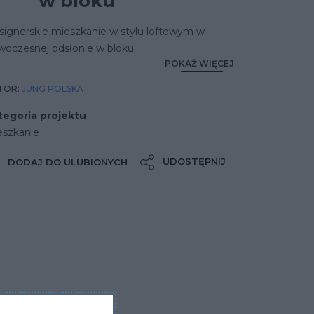
w bloku
signerskie mieszkanie w stylu loftowym w
woczesnej odsłonie w bloku.
POKAŻ WIĘCEJ
TOR:
JUNG POLSKA
tegoria projektu
eszkanie
UDOSTĘPNIJ
DODAJ DO ULUBIONYCH