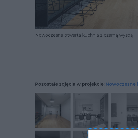
Nowoczesna otwarta kuchnia z czarną wyspą
Pozostałe zdjęcia w projekcie:
Nowoczesne l