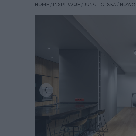
HOME
INSPIRACJE
JUNG POLSKA
NOWOC
Poprzednia insp