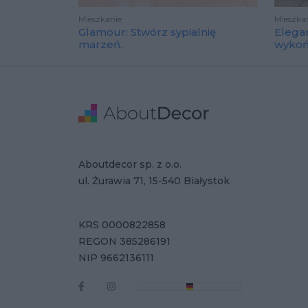
Mieszkanie
Mieszka
Glamour: Stwórz sypialnię
Elega
marzeń.
wyko
Stopka
Adres
Dane Firmy
Aboutdecor sp. z o.o.
ul. Żurawia 71, 15-540 Białystok
KRS 0000822858
REGON 385286191
NIP 9662136111