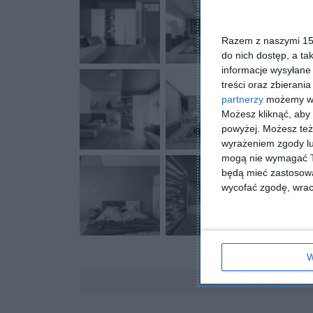
Razem z naszymi 153
do nich dostęp, a ta
informacje wysyłane 
treści oraz zbierania
partnerzy
możemy wyk
Możesz kliknąć, aby
powyżej. Możesz też 
wyrażeniem zgody lu
mogą nie wymagać Tw
będą mieć zastosowa
wycofać zgodę, wraca
W
Komentarze