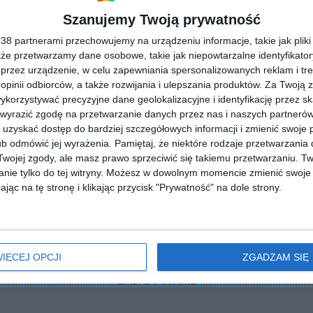
Szanujemy Twoją prywatność
8 partnerami przechowujemy na urządzeniu informacje, takie jak pliki 
kże przetwarzamy dane osobowe, takie jak niepowtarzalne identyfikato
przez urządzenie, w celu zapewniania spersonalizowanych reklam i tre
 opinii odbiorców, a także rozwijania i ulepszania produktów.
Za Twoją z
orzystywać precyzyjne dane geolokalizacyjne i identyfikację przez s
 wyrazić zgodę na przetwarzanie danych przez nas i naszych partneró
uzyskać dostęp do bardziej szczegółowych informacji i zmienić swoje 
b odmówić jej wyrażenia.
Pamiętaj, że niektóre rodzaje przetwarzani
ojej zgody, ale masz prawo sprzeciwić się takiemu przetwarzaniu. Tw
nie tylko do tej witryny. Możesz w dowolnym momencie zmienić swoje 
jąc na tę stronę i klikając przycisk "Prywatność" na dole strony.
IĘCEJ OPCJI
ZGADZAM SIĘ
ZADAJ PYTANIE