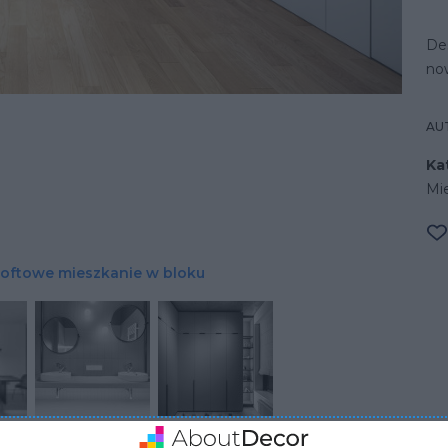
De
no
AU
Ka
Mi
oftowe mieszkanie w bloku