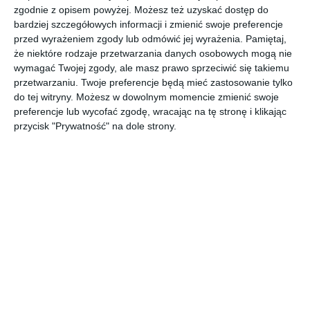
zgodnie z opisem powyżej. Możesz też uzyskać dostęp do
bardziej szczegółowych informacji i zmienić swoje preferencje
przed wyrażeniem zgody lub odmówić jej wyrażenia.
Pamiętaj,
Aranżacja granatowej sypialni ze złotymi dodatkami i z
że niektóre rodzaje przetwarzania danych osobowych mogą nie
łóżkiem kontynentalnym.
wymagać Twojej zgody, ale masz prawo sprzeciwić się takiemu
POKAŻ WIĘCEJ
przetwarzaniu. Twoje preferencje będą mieć zastosowanie tylko
do tej witryny. Możesz w dowolnym momencie zmienić swoje
AUTOR:
Eurofirany
preferencje lub wycofać zgodę, wracając na tę stronę i klikając
przycisk "Prywatność" na dole strony.
Kategoria projektu
Mieszkanie
UDOSTĘPNIJ
DODAJ DO ULUBIONYCH
Pozostałe zdjęcia w projekcie:
Aranżacja granatowej
sypialni ze złotymi dodatkami