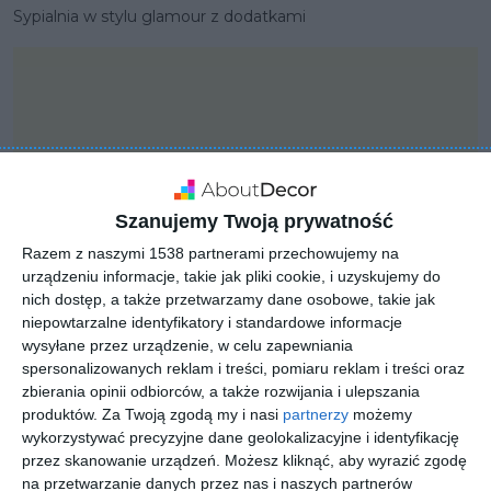
Sypialnia w stylu glamour z dodatkami
Szanujemy Twoją prywatność
Razem z naszymi 1538 partnerami przechowujemy na
urządzeniu informacje, takie jak pliki cookie, i uzyskujemy do
nich dostęp, a także przetwarzamy dane osobowe, takie jak
niepowtarzalne identyfikatory i standardowe informacje
wysyłane przez urządzenie, w celu zapewniania
spersonalizowanych reklam i treści, pomiaru reklam i treści oraz
PROJEKT
zbierania opinii odbiorców, a także rozwijania i ulepszania
Aranżacja granatowej
produktów.
Za Twoją zgodą my i nasi
partnerzy
możemy
wykorzystywać precyzyjne dane geolokalizacyjne i identyfikację
sypialni ze złotymi
przez skanowanie urządzeń. Możesz kliknąć, aby wyrazić zgodę
dodatkami
na przetwarzanie danych przez nas i naszych partnerów