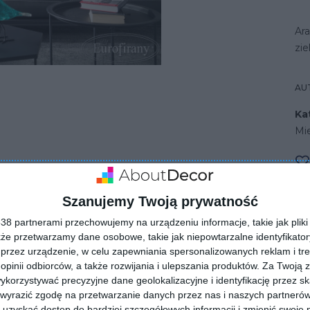
Ara
zi
AU
Ka
Mi
szkania z ciemnymi ścianami
Szanujemy Twoją prywatność
8 partnerami przechowujemy na urządzeniu informacje, takie jak pliki 
kże przetwarzamy dane osobowe, takie jak niepowtarzalne identyfikato
przez urządzenie, w celu zapewniania spersonalizowanych reklam i tre
 opinii odbiorców, a także rozwijania i ulepszania produktów.
Za Twoją z
orzystywać precyzyjne dane geolokalizacyjne i identyfikację przez s
 wyrazić zgodę na przetwarzanie danych przez nas i naszych partneró
uzyskać dostęp do bardziej szczegółowych informacji i zmienić swoje 