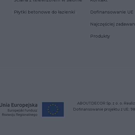
Ściana z telewizorem w salonie
Kontakt
Płytki betonowe do łazienki
Dofinansowanie UE
Najczęściej zadawan
Produkty
ABOUTDECOR Sp. z o. o. Realiz
Dofinansowanie projektu z UE: 9