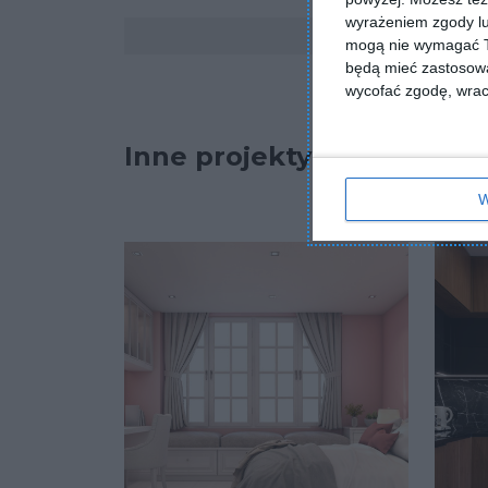
wyrażeniem zgody lu
Komentarze
mogą nie wymagać Tw
będą mieć zastosowa
wycofać zgodę, wraca
Inne projekty
W