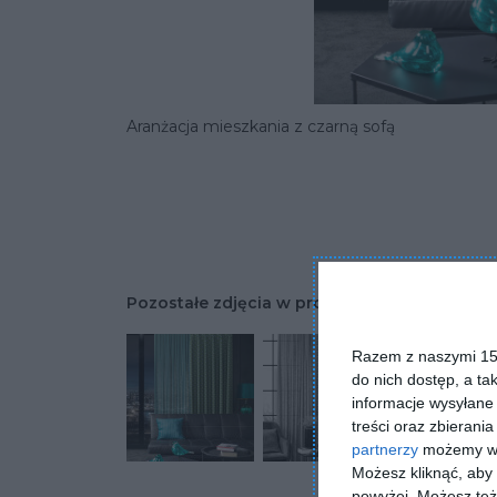
Aranżacja mieszkania z czarną sofą
Pozostałe zdjęcia w projekcie:
Aranżacja mie
Razem z naszymi 153
do nich dostęp, a ta
informacje wysyłane 
treści oraz zbierania
partnerzy
możemy wyk
Możesz kliknąć, aby
powyżej. Możesz też 