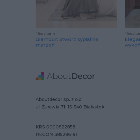
Mieszkanie
Mieszka
Glamour: Stwórz sypialnię
Elega
marzeń.
wyko
Stopka
Adres
Dane Firmy
Aboutdecor sp. z o.o.
ul. Żurawia 71, 15-540 Białystok
KRS 0000822858
REGON 385286191