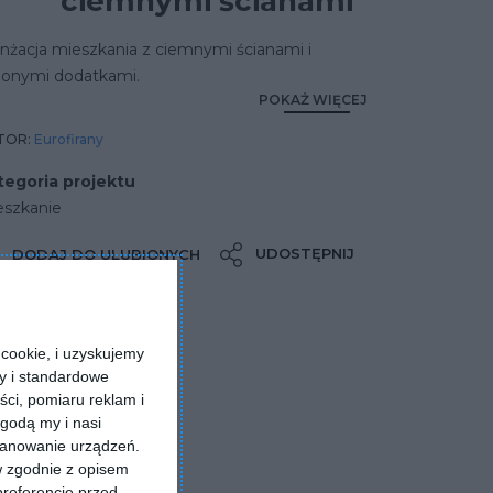
ciemnymi ścianami
nżacja mieszkania z ciemnymi ścianami i
elonymi dodatkami.
POKAŻ WIĘCEJ
TOR:
Eurofirany
tegoria projektu
eszkanie
UDOSTĘPNIJ
DODAJ DO ULUBIONYCH
cookie, i uzyskujemy
ry i standardowe
ści, pomiaru reklam i
godą my i nasi
kanowanie urządzeń.
w zgodnie z opisem
preferencje przed