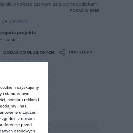
ialnia w kolorze czarnym ze złotymi dodatkami.
POKAŻ WIĘCEJ
TOR:
Eurofirany
tegoria projektu
eszkanie
UDOSTĘPNIJ
DODAJ DO ULUBIONYCH
cookie, i uzyskujemy
ry i standardowe
ści, pomiaru reklam i
godą my i nasi
kanowanie urządzeń.
w zgodnie z opisem
preferencje przed
a danych osobowych