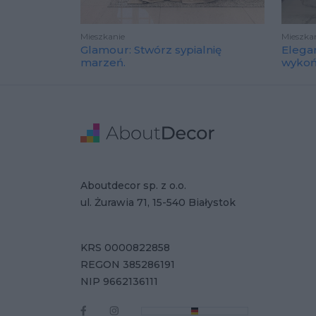
Mieszkanie
Mieszka
Glamour: Stwórz sypialnię
Elega
marzeń.
wyko
Stopka
Adres
Dane Firmy
Aboutdecor sp. z o.o.
ul. Żurawia 71, 15-540 Białystok
KRS 0000822858
REGON 385286191
NIP 9662136111