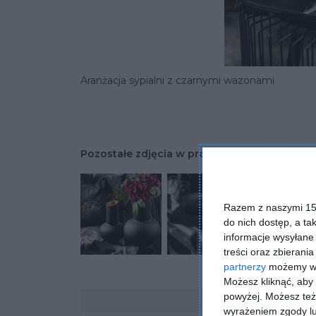
Aranżacja sypialni z czarnymi wazonami
Pozostałe zdjęcia w projekcie:
Sypialnia w k
Razem z naszymi 153
do nich dostęp, a ta
informacje wysyłane 
treści oraz zbierania
partnerzy
możemy wyk
Możesz kliknąć, aby
Komentarze
powyżej. Możesz też 
wyrażeniem zgody lu