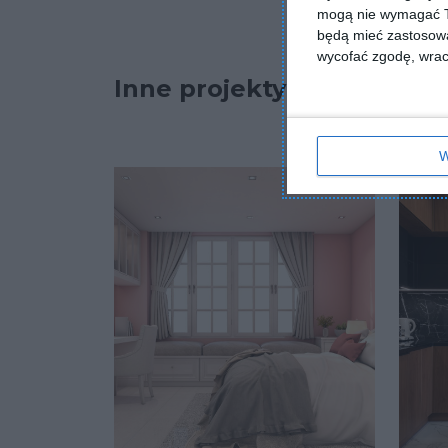
mogą nie wymagać Tw
będą mieć zastosowa
wycofać zgodę, wraca
Inne projekty
W