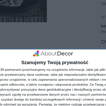
Syp
AU
Ka
Mi
olorze czarnym
Szanujemy Twoją prywatność
8 partnerami przechowujemy na urządzeniu informacje, takie jak pliki 
kże przetwarzamy dane osobowe, takie jak niepowtarzalne identyfikato
przez urządzenie, w celu zapewniania spersonalizowanych reklam i tre
 opinii odbiorców, a także rozwijania i ulepszania produktów.
Za Twoją z
orzystywać precyzyjne dane geolokalizacyjne i identyfikację przez s
 wyrazić zgodę na przetwarzanie danych przez nas i naszych partneró
uzyskać dostęp do bardziej szczegółowych informacji i zmienić swoje 
ZADAJ PYTANIE
b odmówić jej wyrażenia.
Pamiętaj, że niektóre rodzaje przetwarzani