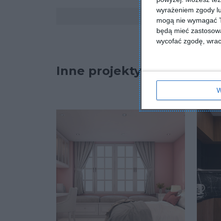
wyrażeniem zgody lu
Komentarze
mogą nie wymagać Tw
będą mieć zastosowa
wycofać zgodę, wraca
Inne projekty
W