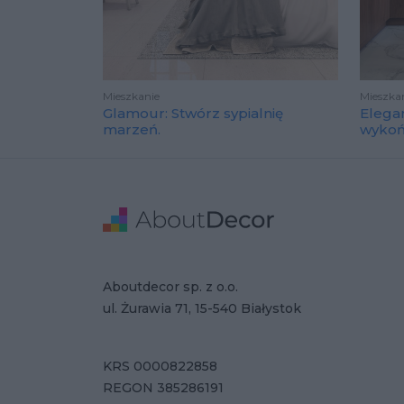
Mieszkanie
Mieszka
Glamour: Stwórz sypialnię
Elega
marzeń.
wyko
Stopka
Adres
Dane Firmy
Aboutdecor sp. z o.o.
ul. Żurawia 71, 15-540 Białystok
KRS 0000822858
REGON 385286191