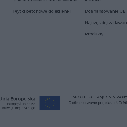
Ściana z telewizorem w salonie
Kontakt
Płytki betonowe do łazienki
Dofinansowanie UE
Najczęściej zadawan
Produkty
ABOUTDECOR Sp. z o. o. Realiz
Dofinansowanie projektu z UE: 9