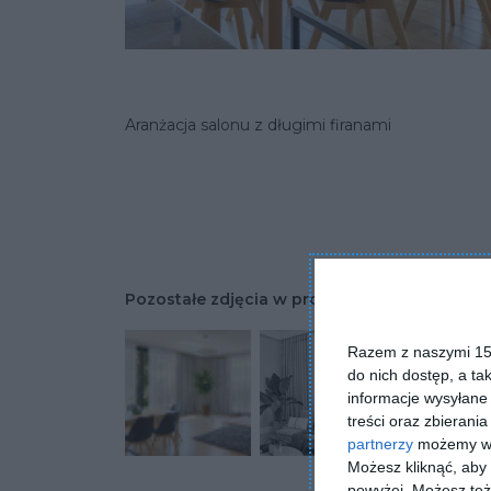
Aranżacja salonu z długimi firanami
Pozostałe zdjęcia w projekcie:
Aranżacja dom
Razem z naszymi 153
do nich dostęp, a ta
informacje wysyłane 
treści oraz zbierania
partnerzy
możemy wyk
Możesz kliknąć, aby
powyżej. Możesz też 