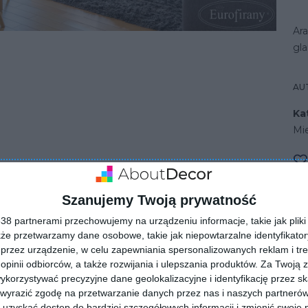
Ar
gl
AU
Ka
Mi
u z dużymi oknami w salonie
Szanujemy Twoją prywatność
8 partnerami przechowujemy na urządzeniu informacje, takie jak pliki 
kże przetwarzamy dane osobowe, takie jak niepowtarzalne identyfikato
przez urządzenie, w celu zapewniania spersonalizowanych reklam i tre
 opinii odbiorców, a także rozwijania i ulepszania produktów.
Za Twoją z
orzystywać precyzyjne dane geolokalizacyjne i identyfikację przez s
 wyrazić zgodę na przetwarzanie danych przez nas i naszych partneró
uzyskać dostęp do bardziej szczegółowych informacji i zmienić swoje 