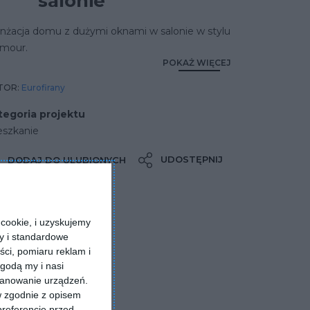
salonie
anżacja domu z dużymi oknami w salonie w stylu
amour.
POKAŻ WIĘCEJ
TOR:
Eurofirany
tegoria projektu
eszkanie
UDOSTĘPNIJ
DODAJ DO ULUBIONYCH
cookie, i uzyskujemy
ry i standardowe
ści, pomiaru reklam i
godą my i nasi
kanowanie urządzeń.
w zgodnie z opisem
preferencje przed