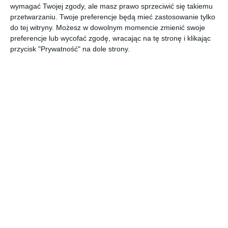
wymagać Twojej zgody, ale masz prawo sprzeciwić się takiemu
przetwarzaniu. Twoje preferencje będą mieć zastosowanie tylko
do tej witryny. Możesz w dowolnym momencie zmienić swoje
preferencje lub wycofać zgodę, wracając na tę stronę i klikając
przycisk "Prywatność" na dole strony.
Projekt
Duży garaż z dwoma
nowoczesnego,
bramami w domu
przestronnego garażu
jednorodzinnym
Dodaj do ulubionych
Do