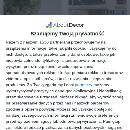
Szanujemy Twoją prywatność
Razem z naszymi 1538 partnerami przechowujemy na
urządzeniu informacje, takie jak pliki cookie, i uzyskujemy do
nich dostęp, a także przetwarzamy dane osobowe, takie jak
niepowtarzalne identyfikatory i standardowe informacje
wysyłane przez urządzenie, w celu zapewniania
Front domu
Garaż zaadaptowany
spersonalizowanych reklam i treści, pomiaru reklam i treści oraz
jednorodzinnego z
na prywatny warsztat
zbierania opinii odbiorców, a także rozwijania i ulepszania
Do
garażem
Dodaj do ulubionych
produktów.
Za Twoją zgodą my i nasi
partnerzy
możemy
wykorzystywać precyzyjne dane geolokalizacyjne i identyfikację
przez skanowanie urządzeń. Możesz kliknąć, aby wyrazić zgodę
na przetwarzanie danych przez nas i naszych partnerów
zgodnie z opisem powyżej. Możesz też uzyskać dostęp do
bardziej szczegółowych informacji i zmienić swoje preferencje
przed wyrażeniem zgody lub odmówić jej wyrażenia.
Pamiętaj,
że niektóre rodzaje przetwarzania danych osobowych mogą nie