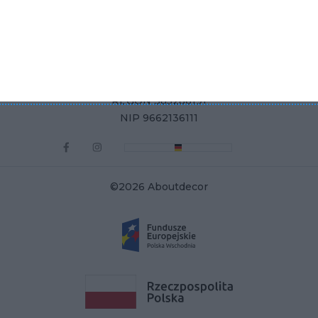
Aboutdecor sp. z o.o.
ul. Żurawia 71, 15-540 Białystok
KRS 0000822858
REGON 385286191
NIP 9662136111
©2026 Aboutdecor