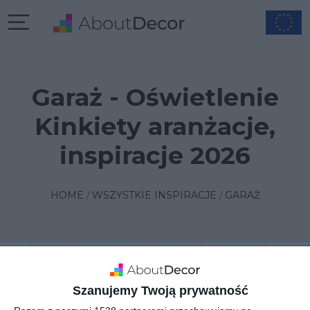
Garaż - Oświetlenie
Kinkiety aranżacje,
inspiracje 2026
HOME
WSZYSTKIE INSPIRACJE
GARAŻ
FILTRUJ
1
SORTUJ
2 INSPIRACJE
Szanujemy Twoją prywatność