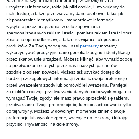
Razem z naszymi 1538 partnerami przechowujemy na
urządzeniu informacje, takie jak pliki cookie, i uzyskujemy do
nich dostęp, a także przetwarzamy dane osobowe, takie jak
niepowtarzalne identyfikatory i standardowe informacje
wysyłane przez urządzenie, w celu zapewniania
spersonalizowanych reklam i treści, pomiaru reklam i treści oraz
zbierania opinii odbiorców, a także rozwijania i ulepszania
produktów.
Za Twoją zgodą my i nasi
partnerzy
możemy
wykorzystywać precyzyjne dane geolokalizacyjne i identyfikację
przez skanowanie urządzeń. Możesz kliknąć, aby wyrazić zgodę
na przetwarzanie danych przez nas i naszych partnerów
zgodnie z opisem powyżej. Możesz też uzyskać dostęp do
Pojedynczy garaż z
Garaż z kanałem
bardziej szczegółowych informacji i zmienić swoje preferencje
kanałem
Dodaj do ulubionych
przed wyrażeniem zgody lub odmówić jej wyrażenia.
Pamiętaj,
Do
że niektóre rodzaje przetwarzania danych osobowych mogą nie
wymagać Twojej zgody, ale masz prawo sprzeciwić się takiemu
przetwarzaniu. Twoje preferencje będą mieć zastosowanie tylko
do tej witryny. Możesz w dowolnym momencie zmienić swoje
preferencje lub wycofać zgodę, wracając na tę stronę i klikając
przycisk "Prywatność" na dole strony.