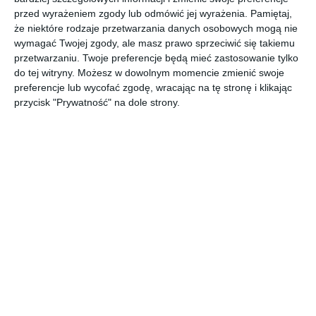
przed wyrażeniem zgody lub odmówić jej wyrażenia.
Pamiętaj,
że niektóre rodzaje przetwarzania danych osobowych mogą nie
wymagać Twojej zgody, ale masz prawo sprzeciwić się takiemu
przetwarzaniu. Twoje preferencje będą mieć zastosowanie tylko
do tej witryny. Możesz w dowolnym momencie zmienić swoje
preferencje lub wycofać zgodę, wracając na tę stronę i klikając
Projekt przestrzeni
Garaż zaadaptowany
przycisk "Prywatność" na dole strony.
roboczej w garażu
na prywatny warsztat
Dodaj do ulubionych
Do