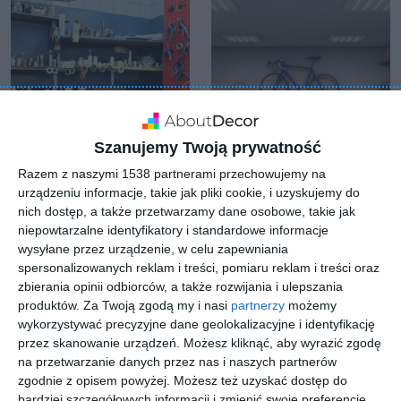
Szanujemy Twoją prywatność
Razem z naszymi 1538 partnerami przechowujemy na
urządzeniu informacje, takie jak pliki cookie, i uzyskujemy do
nich dostęp, a także przetwarzamy dane osobowe, takie jak
Garaż mechanika
Garaż
niepowtarzalne identyfikatory i standardowe informacje
samochodowego
jednostanowiskowy z
Dodaj do ulubionych
wysyłane przez urządzenie, w celu zapewniania
wieszakiem
Do
rowerowym
spersonalizowanych reklam i treści, pomiaru reklam i treści oraz
zbierania opinii odbiorców, a także rozwijania i ulepszania
produktów.
Za Twoją zgodą my i nasi
partnerzy
możemy
wykorzystywać precyzyjne dane geolokalizacyjne i identyfikację
przez skanowanie urządzeń. Możesz kliknąć, aby wyrazić zgodę
na przetwarzanie danych przez nas i naszych partnerów
zgodnie z opisem powyżej. Możesz też uzyskać dostęp do
bardziej szczegółowych informacji i zmienić swoje preferencje