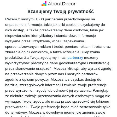
Szanujemy Twoją prywatność
Razem z naszymi 1538 partnerami przechowujemy na
urządzeniu informacje, takie jak pliki cookie, i uzyskujemy do
nich dostęp, a także przetwarzamy dane osobowe, takie jak
niepowtarzalne identyfikatory i standardowe informacje
wysyłane przez urządzenie, w celu zapewniania
spersonalizowanych reklam i treści, pomiaru reklam i treści oraz
zbierania opinii odbiorców, a także rozwijania i ulepszania
Wyjątkowe biuro ze
Biuro z białą recepcją
produktów.
Za Twoją zgodą my i nasi
partnerzy
możemy
szklanym stołem
w głębokim połysku
wykorzystywać precyzyjne dane geolokalizacyjne i identyfikację
Dodaj do ulubionych
Do
przez skanowanie urządzeń. Możesz kliknąć, aby wyrazić zgodę
na przetwarzanie danych przez nas i naszych partnerów
zgodnie z opisem powyżej. Możesz też uzyskać dostęp do
bardziej szczegółowych informacji i zmienić swoje preferencje
przed wyrażeniem zgody lub odmówić jej wyrażenia.
Pamiętaj,
że niektóre rodzaje przetwarzania danych osobowych mogą nie
wymagać Twojej zgody, ale masz prawo sprzeciwić się takiemu
przetwarzaniu. Twoje preferencje będą mieć zastosowanie tylko
do tej witryny. Możesz w dowolnym momencie zmienić swoje