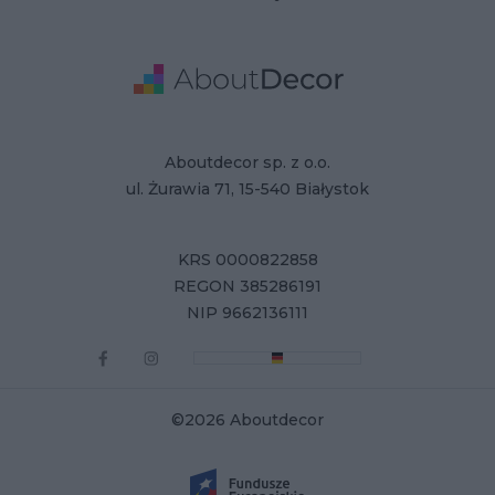
Adres
Dane Firmy
Aboutdecor sp. z o.o.
ul. Żurawia 71, 15-540 Białystok
KRS 0000822858
REGON 385286191
NIP 9662136111
©2026 Aboutdecor