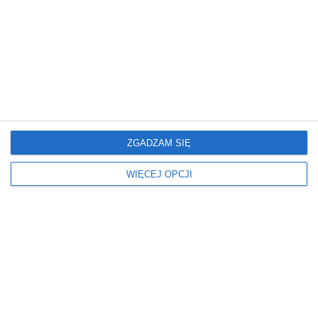
Jaki kolor pasuje do granatowej ściany?
ZGADZAM SIĘ
WIĘCEJ OPCJI