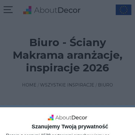
Biuro - Ściany
Makrama aranżacje,
inspiracje 2026
HOME
WSZYSTKIE INSPIRACJE
BIURO
FILTRUJ
1
SORTUJ
2 INSPIRACJE
Szanujemy Twoją prywatność