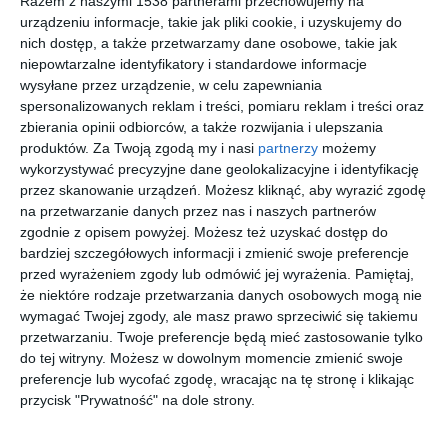
Razem z naszymi 1538 partnerami przechowujemy na
urządzeniu informacje, takie jak pliki cookie, i uzyskujemy do
nich dostęp, a także przetwarzamy dane osobowe, takie jak
niepowtarzalne identyfikatory i standardowe informacje
wysyłane przez urządzenie, w celu zapewniania
spersonalizowanych reklam i treści, pomiaru reklam i treści oraz
zbierania opinii odbiorców, a także rozwijania i ulepszania
produktów.
Za Twoją zgodą my i nasi
partnerzy
możemy
wykorzystywać precyzyjne dane geolokalizacyjne i identyfikację
przez skanowanie urządzeń. Możesz kliknąć, aby wyrazić zgodę
na przetwarzanie danych przez nas i naszych partnerów
zgodnie z opisem powyżej. Możesz też uzyskać dostęp do
Makrama na ścianie w
gabinet
bardziej szczegółowych informacji i zmienić swoje preferencje
biurze
Dodaj do ulubionych
przed wyrażeniem zgody lub odmówić jej wyrażenia.
Pamiętaj,
Do
że niektóre rodzaje przetwarzania danych osobowych mogą nie
wymagać Twojej zgody, ale masz prawo sprzeciwić się takiemu
przetwarzaniu. Twoje preferencje będą mieć zastosowanie tylko
do tej witryny. Możesz w dowolnym momencie zmienić swoje
preferencje lub wycofać zgodę, wracając na tę stronę i klikając
przycisk "Prywatność" na dole strony.