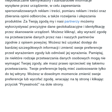
niepowtarzalne identyfikatory i standardowe informacje
kolorem ścian
wysyłane przez urządzenie, w celu zapewniania
spersonalizowanych reklam i treści, pomiaru reklam i treści oraz
zbierania opinii odbiorców, a także rozwijania i ulepszania
produktów.
Za Twoją zgodą my i nasi
partnerzy
możemy
Zdecydowanie oryginalna i funkcjonalna kuchnia otwarta z
wykorzystywać precyzyjne dane geolokalizacyjne i identyfikację
czarnym kolorem ścian.
przez skanowanie urządzeń. Możesz kliknąć, aby wyrazić zgodę
na przetwarzanie danych przez nas i naszych partnerów
AUTOR:
Magnat Magia Szlachetnych Barw
zgodnie z opisem powyżej. Możesz też uzyskać dostęp do
bardziej szczegółowych informacji i zmienić swoje preferencje
DODAJ DO ULUBIONYCH
przed wyrażeniem zgody lub odmówić jej wyrażenia.
Pamiętaj,
że niektóre rodzaje przetwarzania danych osobowych mogą nie
UDOSTĘPNIJ
wymagać Twojej zgody, ale masz prawo sprzeciwić się takiemu
przetwarzaniu. Twoje preferencje będą mieć zastosowanie tylko
Pozostałe zdjęcia w projekcie:
Wnętrza z
do tej witryny. Możesz w dowolnym momencie zmienić swoje
wykorzystaniem farb MAGNAT
preferencje lub wycofać zgodę, wracając na tę stronę i klikając
przycisk "Prywatność" na dole strony.