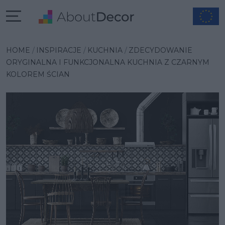
Wybrana inspiracja
HOME
INSPIRACJE
KUCHNIA
ZDECYDOWANIE
ORYGINALNA I FUNKCJONALNA KUCHNIA Z CZARNYM
KOLOREM ŚCIAN