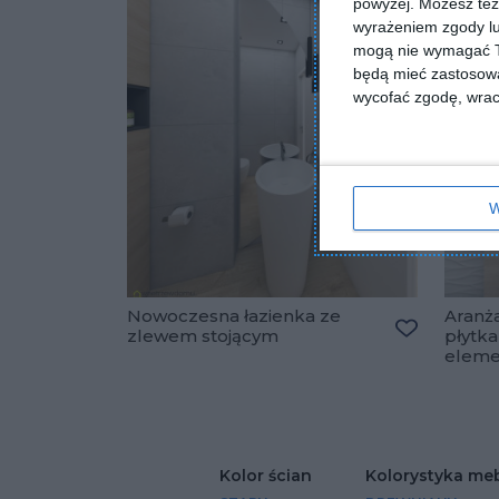
powyżej. Możesz też 
wyrażeniem zgody lu
mogą nie wymagać Tw
będą mieć zastosowa
wycofać zgodę, wraca
W
Nowoczesna łazienka ze
Aranża
zlewem stojącym
płytka
Dodaj do u
eleme
Kolor ścian
Kolorystyka meb