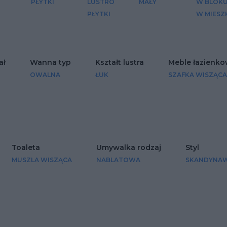
PŁYTKI
LUSTRO
MAŁY
W BLOK
PŁYTKI
W MIESZ
ał
Wanna typ
Kształt lustra
Meble łazienk
OWALNA
ŁUK
SZAFKA WISZĄCA
Toaleta
Umywalka rodzaj
Styl
MUSZLA WISZĄCA
NABLATOWA
SKANDYNAW