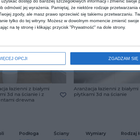
uzyskać dostęp do bardziej szczegółowych informacji i zmienić swoje 
b odmówić jej wyrażenia.
Pamiętaj, że niektóre rodzaje przetwarzani
ojej zgody, ale masz prawo sprzeciwić się takiemu przetwarzaniu. Tw
nie tylko do tej witryny. Możesz w dowolnym momencie zmienić swoje 
jąc na tę stronę i klikając przycisk "Prywatność" na dole strony.
IĘCEJ OPCJI
ZGADZAM SIĘ
cja łazienni z białymi
Aranżacja łazienni z białymi
mi 3d na ścianie i z
płytkami 3d na ścianie
lubionych
ntami drewna
Dodaj do ulubionych
li
Podłoga
Ściany
Wymiary
Rodzaj ł