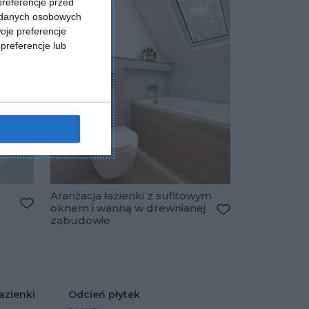
preferencje przed
a danych osobowych
oje preferencje
preferencje lub
Aranżacja łazienki z sufitowym
oknem i wanną w drewnianej
Dodaj do ulubionych
zabudowie
Dodaj do ulubio
azienki
Odcień płytek