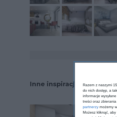
Komentarze
Inne inspiracje
Razem z naszymi 153
do nich dostęp, a ta
informacje wysyłane 
treści oraz zbierania
partnerzy
możemy wyk
Możesz kliknąć, aby