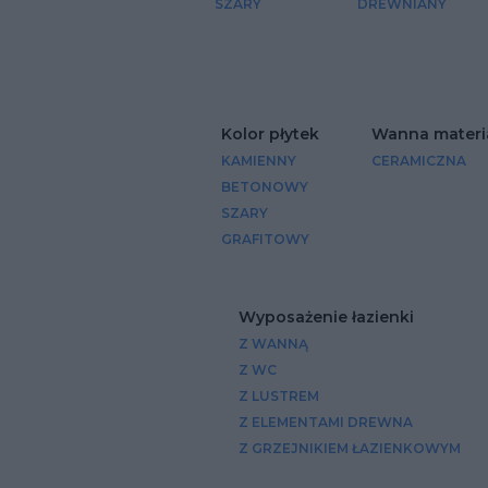
SZARY
DREWNIANY
Kolor płytek
Wanna materi
KAMIENNY
CERAMICZNA
BETONOWY
SZARY
GRAFITOWY
Wyposażenie łazienki
Z WANNĄ
Z WC
Z LUSTREM
Z ELEMENTAMI DREWNA
Z GRZEJNIKIEM ŁAZIENKOWYM