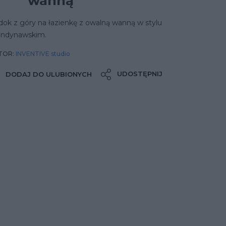
wanną
ok z góry na łazienkę z owalną wanną w stylu
andynawskim.
TOR:
INVENTIVE studio
UDOSTĘPNIJ
DODAJ DO ULUBIONYCH