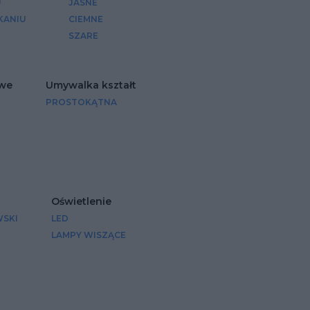
U
JASNE
KANIU
CIEMNE
SZARE
owe
Umywalka kształt
PROSTOKĄTNA
Oświetlenie
SKI
LED
LAMPY WISZĄCE