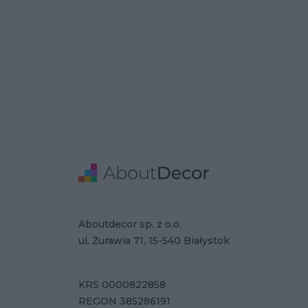
Stopka
Adres
Dane Firmy
Aboutdecor sp. z o.o.
ul. Żurawia 71, 15-540 Białystok
KRS 0000822858
REGON 385286191