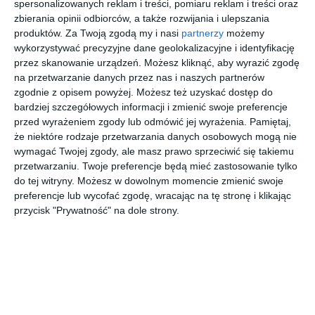
spersonalizowanych reklam i treści, pomiaru reklam i treści oraz
INSPIRACJA
zbierania opinii odbiorców, a także rozwijania i ulepszania
Widok na jadalnię i
produktów.
Za Twoją zgodą my i nasi
partnerzy
możemy
wykorzystywać precyzyjne dane geolokalizacyjne i identyfikację
kuchnię z wyspą
przez skanowanie urządzeń. Możesz kliknąć, aby wyrazić zgodę
na przetwarzanie danych przez nas i naszych partnerów
zgodnie z opisem powyżej. Możesz też uzyskać dostęp do
bardziej szczegółowych informacji i zmienić swoje preferencje
Aranżacja widoku na jadalnię i kuchnię z wyspą.
przed wyrażeniem zgody lub odmówić jej wyrażenia.
Pamiętaj,
AUTOR:
GADOM PROJEKT
że niektóre rodzaje przetwarzania danych osobowych mogą nie
wymagać Twojej zgody, ale masz prawo sprzeciwić się takiemu
DODAJ DO ULUBIONYCH
przetwarzaniu. Twoje preferencje będą mieć zastosowanie tylko
do tej witryny. Możesz w dowolnym momencie zmienić swoje
UDOSTĘPNIJ
preferencje lub wycofać zgodę, wracając na tę stronę i klikając
przycisk "Prywatność" na dole strony.
Pozostałe zdjęcia w projekcie:
Domowe biuro i salon