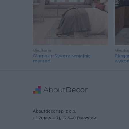
Mieszkanie
Mieszka
Glamour: Stwórz sypialnię
Elega
marzeń.
wyko
Stopka
Adres
Dane Firmy
Aboutdecor sp. z o.o.
ul. Żurawia 71, 15-540 Białystok