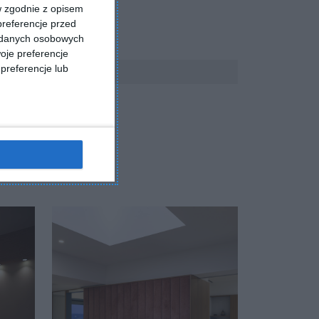
w zgodnie z opisem
preferencje przed
a danych osobowych
oje preferencje
preferencje lub