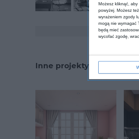
Możesz kliknąć, aby
powyżej. Możesz też 
wyrażeniem zgody lu
mogą nie wymagać Tw
Komentarze
będą mieć zastosowa
wycofać zgodę, wraca
Inne projekty
W