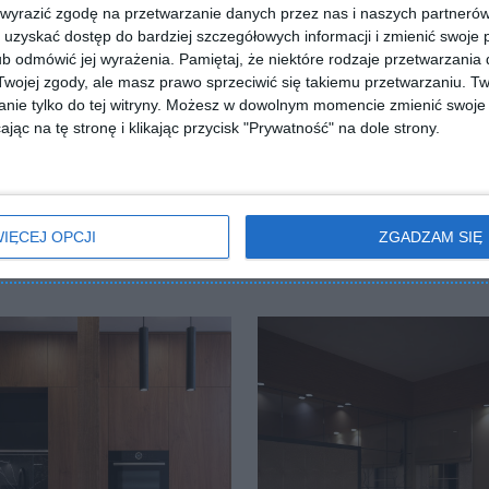
 wyrazić zgodę na przetwarzanie danych przez nas i naszych partneró
uzyskać dostęp do bardziej szczegółowych informacji i zmienić swoje 
b odmówić jej wyrażenia.
Pamiętaj, że niektóre rodzaje przetwarzani
ojej zgody, ale masz prawo sprzeciwić się takiemu przetwarzaniu. Tw
nie tylko do tej witryny. Możesz w dowolnym momencie zmienić swoje 
ZADAJ PYTANIE
jąc na tę stronę i klikając przycisk "Prywatność" na dole strony.
IĘCEJ OPCJI
ZGADZAM SIĘ