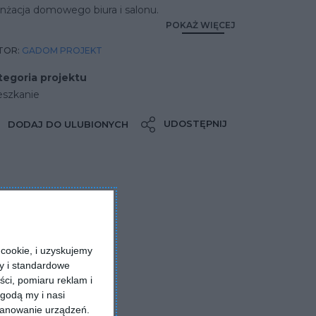
nżacja domowego biura i salonu.
POKAŻ WIĘCEJ
TOR:
GADOM PROJEKT
tegoria projektu
eszkanie
UDOSTĘPNIJ
DODAJ DO ULUBIONYCH
cookie, i uzyskujemy
ry i standardowe
ści, pomiaru reklam i
godą my i nasi
kanowanie urządzeń.