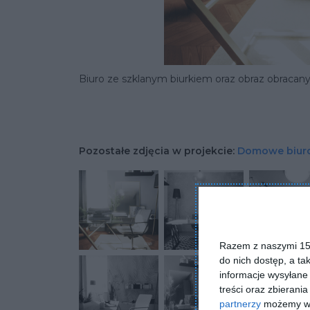
Biuro ze szklanym biurkiem oraz obraz obraca
Pozostałe zdjęcia w projekcie:
Domowe biuro
Razem z naszymi 153
do nich dostęp, a ta
informacje wysyłane 
treści oraz zbierania
partnerzy
możemy wyk