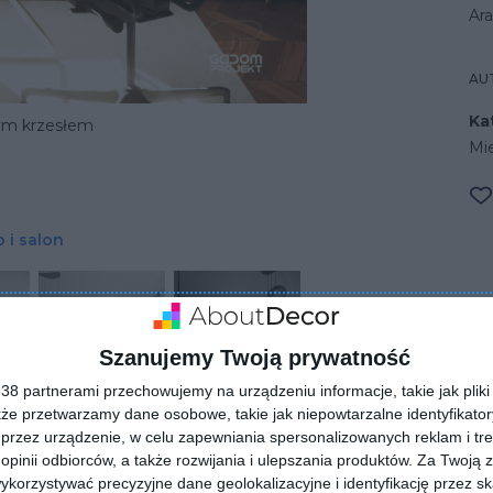
Ara
AU
Ka
nym krzesłem
Mi
 i salon
Szanujemy Twoją prywatność
8 partnerami przechowujemy na urządzeniu informacje, takie jak pliki 
kże przetwarzamy dane osobowe, takie jak niepowtarzalne identyfikato
przez urządzenie, w celu zapewniania spersonalizowanych reklam i tre
 opinii odbiorców, a także rozwijania i ulepszania produktów.
Za Twoją z
orzystywać precyzyjne dane geolokalizacyjne i identyfikację przez s