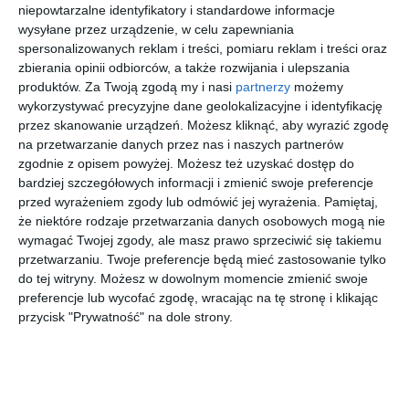
Sypialnia z kolorze szaro-białym z uchylnymi oknami Fakro.
niepowtarzalne identyfikatory i standardowe informacje
wysyłane przez urządzenie, w celu zapewniania
AUTOR:
FAKRO
spersonalizowanych reklam i treści, pomiaru reklam i treści oraz
zbierania opinii odbiorców, a także rozwijania i ulepszania
DODAJ DO ULUBIONYCH
produktów.
Za Twoją zgodą my i nasi
partnerzy
możemy
wykorzystywać precyzyjne dane geolokalizacyjne i identyfikację
UDOSTĘPNIJ
przez skanowanie urządzeń. Możesz kliknąć, aby wyrazić zgodę
na przetwarzanie danych przez nas i naszych partnerów
Pozostałe zdjęcia w projekcie:
Okna dachowe FAKRO
zgodnie z opisem powyżej. Możesz też uzyskać dostęp do
bardziej szczegółowych informacji i zmienić swoje preferencje
przed wyrażeniem zgody lub odmówić jej wyrażenia.
Pamiętaj,
że niektóre rodzaje przetwarzania danych osobowych mogą nie
wymagać Twojej zgody, ale masz prawo sprzeciwić się takiemu
przetwarzaniu. Twoje preferencje będą mieć zastosowanie tylko
do tej witryny. Możesz w dowolnym momencie zmienić swoje
preferencje lub wycofać zgodę, wracając na tę stronę i klikając
przycisk "Prywatność" na dole strony.