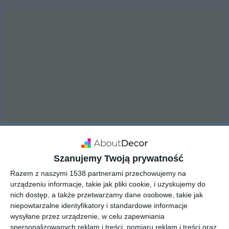
Szanujemy Twoją prywatność
PROJEKT
Razem z naszymi 1538 partnerami przechowujemy na
Okna dachowe FAKRO
urządzeniu informacje, takie jak pliki cookie, i uzyskujemy do
nich dostęp, a także przetwarzamy dane osobowe, takie jak
niepowtarzalne identyfikatory i standardowe informacje
wysyłane przez urządzenie, w celu zapewniania
Aranżacje okien dachowych producenta FAKRO
spersonalizowanych reklam i treści, pomiaru reklam i treści oraz