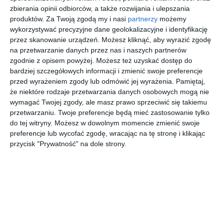
POKAŻ WIĘCEJ
zbierania opinii odbiorców, a także rozwijania i ulepszania
produktów.
Za Twoją zgodą my i nasi
partnerzy
możemy
AUTOR:
FAKRO
wykorzystywać precyzyjne dane geolokalizacyjne i identyfikację
przez skanowanie urządzeń. Możesz kliknąć, aby wyrazić zgodę
Kategoria projektu
na przetwarzanie danych przez nas i naszych partnerów
Dom
zgodnie z opisem powyżej. Możesz też uzyskać dostęp do
bardziej szczegółowych informacji i zmienić swoje preferencje
UDOSTĘPNIJ
DODAJ DO ULUBIONYCH
przed wyrażeniem zgody lub odmówić jej wyrażenia.
Pamiętaj,
że niektóre rodzaje przetwarzania danych osobowych mogą nie
Pozostałe zdjęcia w projekcie:
Okna dachowe FAKRO
wymagać Twojej zgody, ale masz prawo sprzeciwić się takiemu
przetwarzaniu. Twoje preferencje będą mieć zastosowanie tylko
do tej witryny. Możesz w dowolnym momencie zmienić swoje
preferencje lub wycofać zgodę, wracając na tę stronę i klikając
przycisk "Prywatność" na dole strony.