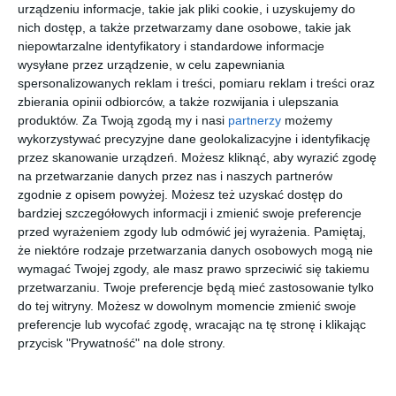
urządzeniu informacje, takie jak pliki cookie, i uzyskujemy do
Stylowy salon na poddaszu z oknami dachowymi Fakro.
nich dostęp, a także przetwarzamy dane osobowe, takie jak
AUTOR:
FAKRO
niepowtarzalne identyfikatory i standardowe informacje
wysyłane przez urządzenie, w celu zapewniania
DODAJ DO ULUBIONYCH
spersonalizowanych reklam i treści, pomiaru reklam i treści oraz
zbierania opinii odbiorców, a także rozwijania i ulepszania
UDOSTĘPNIJ
produktów.
Za Twoją zgodą my i nasi
partnerzy
możemy
wykorzystywać precyzyjne dane geolokalizacyjne i identyfikację
Pozostałe zdjęcia w projekcie:
Okna dachowe FAKRO
przez skanowanie urządzeń. Możesz kliknąć, aby wyrazić zgodę
na przetwarzanie danych przez nas i naszych partnerów
zgodnie z opisem powyżej. Możesz też uzyskać dostęp do
bardziej szczegółowych informacji i zmienić swoje preferencje
przed wyrażeniem zgody lub odmówić jej wyrażenia.
Pamiętaj,
że niektóre rodzaje przetwarzania danych osobowych mogą nie
wymagać Twojej zgody, ale masz prawo sprzeciwić się takiemu
przetwarzaniu. Twoje preferencje będą mieć zastosowanie tylko
do tej witryny. Możesz w dowolnym momencie zmienić swoje
preferencje lub wycofać zgodę, wracając na tę stronę i klikając
przycisk "Prywatność" na dole strony.