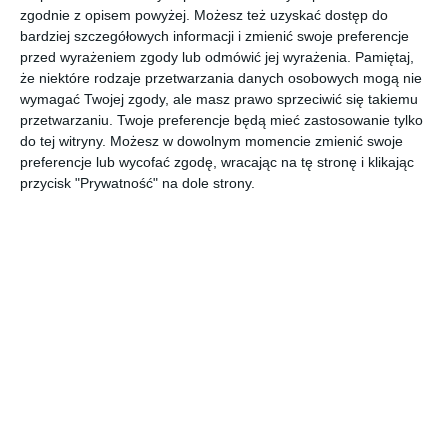
AUTOR: Redakcja AboutDecor
zgodnie z opisem powyżej. Możesz też uzyskać dostęp do
bardziej szczegółowych informacji i zmienić swoje preferencje
DODAJ DO ULUBIONYCH
przed wyrażeniem zgody lub odmówić jej wyrażenia.
Pamiętaj,
że niektóre rodzaje przetwarzania danych osobowych mogą nie
UDOSTĘPNIJ
wymagać Twojej zgody, ale masz prawo sprzeciwić się takiemu
przetwarzaniu. Twoje preferencje będą mieć zastosowanie tylko
do tej witryny. Możesz w dowolnym momencie zmienić swoje
Komentarze
preferencje lub wycofać zgodę, wracając na tę stronę i klikając
ZADAJ PYTANIE
przycisk "Prywatność" na dole strony.
Inne inspiracje