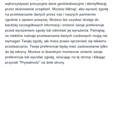
wykorzystywać precyzyjne dane geolokalizacyjne i identyfikację
przez skanowanie urządzeń. Możesz kliknąć, aby wyrazić zgodę
na przetwarzanie danych przez nas i naszych partnerów
zgodnie z opisem powyżej. Możesz też uzyskać dostęp do
bardziej szczegółowych informacji i zmienić swoje preferencje
INSPIRACJA
przed wyrażeniem zgody lub odmówić jej wyrażenia.
Pamiętaj,
Salon z welurowymi
że niektóre rodzaje przetwarzania danych osobowych mogą nie
zasłonami
wymagać Twojej zgody, ale masz prawo sprzeciwić się takiemu
przetwarzaniu. Twoje preferencje będą mieć zastosowanie tylko
do tej witryny. Możesz w dowolnym momencie zmienić swoje
preferencje lub wycofać zgodę, wracając na tę stronę i klikając
Salon z welurowymi zasłonami w kolorze złotym.
przycisk "Prywatność" na dole strony.
AUTOR:
Eurofirany
DODAJ DO ULUBIONYCH
UDOSTĘPNIJ
Pozostałe zdjęcia w projekcie:
Aranżacja salonu z
welurowymi zasłonami