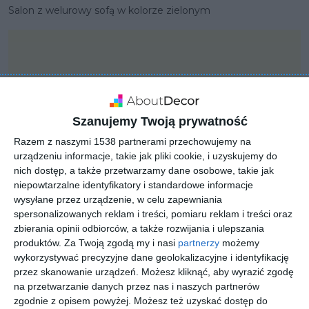
Salon z welurowy sofą w kolorze zielonym
Szanujemy Twoją prywatność
Razem z naszymi 1538 partnerami przechowujemy na
urządzeniu informacje, takie jak pliki cookie, i uzyskujemy do
nich dostęp, a także przetwarzamy dane osobowe, takie jak
niepowtarzalne identyfikatory i standardowe informacje
wysyłane przez urządzenie, w celu zapewniania
spersonalizowanych reklam i treści, pomiaru reklam i treści oraz
zbierania opinii odbiorców, a także rozwijania i ulepszania
PROJEKT
produktów.
Za Twoją zgodą my i nasi
partnerzy
możemy
Aranżacja salonu z
wykorzystywać precyzyjne dane geolokalizacyjne i identyfikację
przez skanowanie urządzeń. Możesz kliknąć, aby wyrazić zgodę
welurowymi zasłonami
na przetwarzanie danych przez nas i naszych partnerów
zgodnie z opisem powyżej. Możesz też uzyskać dostęp do