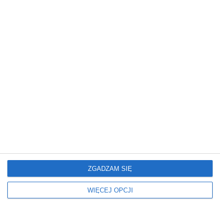
Mieszkanie
Mieszkanie
Glamour: Stwórz sypialnię
Elegancki salon z
marzeń.
nowoczesnym
wykończeniem
ZGADZAM SIĘ
Mieszkanie
Mieszkanie
Nowoczesne Mieszkanie
Mieszkanie z
WIĘCEJ OPCJI
artystycznym
charakterem