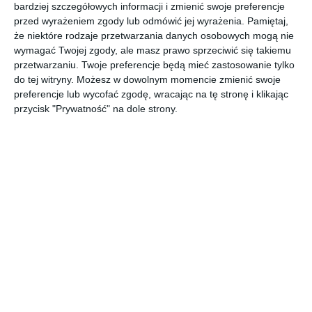
bardziej szczegółowych informacji i zmienić swoje preferencje
przed wyrażeniem zgody lub odmówić jej wyrażenia.
Pamiętaj,
Aranżacja salonu z welurowymi zasłonami w kolorze złotym.
że niektóre rodzaje przetwarzania danych osobowych mogą nie
POKAŻ WIĘCEJ
wymagać Twojej zgody, ale masz prawo sprzeciwić się takiemu
przetwarzaniu. Twoje preferencje będą mieć zastosowanie tylko
AUTOR:
Eurofirany
do tej witryny. Możesz w dowolnym momencie zmienić swoje
Kategoria projektu
preferencje lub wycofać zgodę, wracając na tę stronę i klikając
Mieszkanie
przycisk "Prywatność" na dole strony.
UDOSTĘPNIJ
DODAJ DO ULUBIONYCH
Pozostałe zdjęcia w projekcie:
Aranżacja salonu z
welurowymi zasłonami