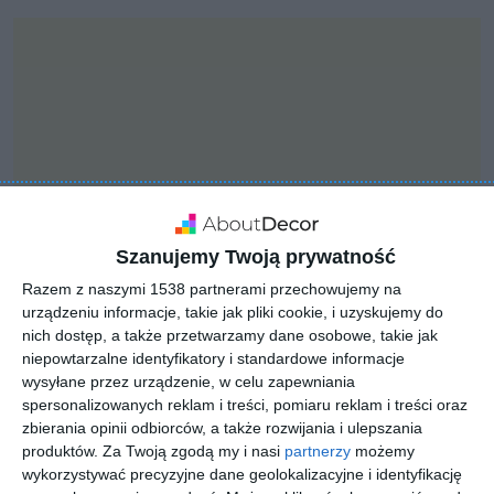
Szanujemy Twoją prywatność
Razem z naszymi 1538 partnerami przechowujemy na
urządzeniu informacje, takie jak pliki cookie, i uzyskujemy do
nich dostęp, a także przetwarzamy dane osobowe, takie jak
INSPIRACJA
niepowtarzalne identyfikatory i standardowe informacje
Salon z narożnikiem
wysyłane przez urządzenie, w celu zapewniania
spersonalizowanych reklam i treści, pomiaru reklam i treści oraz
firmy Kler oraz z ciemna
zbierania opinii odbiorców, a także rozwijania i ulepszania
podłogą
produktów.
Za Twoją zgodą my i nasi
partnerzy
możemy
wykorzystywać precyzyjne dane geolokalizacyjne i identyfikację