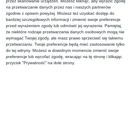
przez skanowanie urządzeń. Możesz kliknąć, aby wyrazić zgodę
na przetwarzanie danych przez nas i naszych partnerów
Aranżacja salonu z narożnikiem firmy Kler oraz z ciemna
zgodnie z opisem powyżej. Możesz też uzyskać dostęp do
podłogą.
bardziej szczegółowych informacji i zmienić swoje preferencje
przed wyrażeniem zgody lub odmówić jej wyrażenia.
Pamiętaj,
AUTOR:
Kler
że niektóre rodzaje przetwarzania danych osobowych mogą nie
wymagać Twojej zgody, ale masz prawo sprzeciwić się takiemu
DODAJ DO ULUBIONYCH
przetwarzaniu. Twoje preferencje będą mieć zastosowanie tylko
do tej witryny. Możesz w dowolnym momencie zmienić swoje
UDOSTĘPNIJ
preferencje lub wycofać zgodę, wracając na tę stronę i klikając
przycisk "Prywatność" na dole strony.
Komentarze
ZADAJ PYTANIE
Inne inspiracje