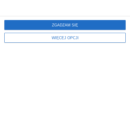
NAROŻNIK
W BLOKU
W DOMU
Okna
Oświetlenie
ZGADZAM SIĘ
ZASŁONY
LAMPY WISZĄCE
WIĘCEJ OPCJI
Podłoga
Ściany
DYWAN
FARBA
PANELE
OBRAZ
Stół
Styl
OKRĄGŁY
ART DECO
NOWOCZESNY
Wymiary
DUŻY