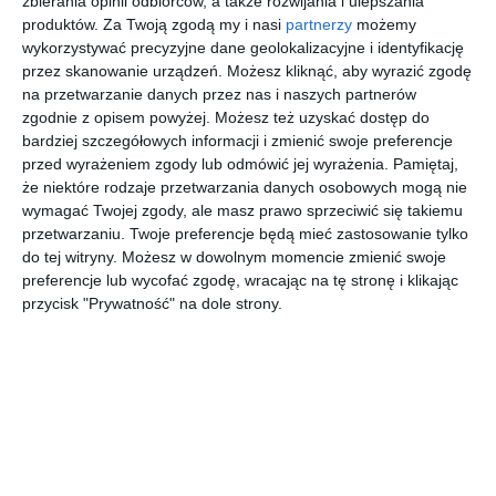
zbierania opinii odbiorców, a także rozwijania i ulepszania
Salon z różowym kolorem przewodnim. Wygodna
produktów.
Za Twoją zgodą my i nasi
partnerzy
możemy
przestrzeń do relaksu i podziwiania widoków. Dzięki
wykorzystywać precyzyjne dane geolokalizacyjne i identyfikację
wpadającemu z góry światłu, meble i barwy zostały jeszcze
przez skanowanie urządzeń. Możesz kliknąć, aby wyrazić zgodę
bardziej podkreślone. Okno dachowe zapewnia odpowiedni
na przetwarzanie danych przez nas i naszych partnerów
klimat, dzięki naturalnej wentylacji.
zgodnie z opisem powyżej. Możesz też uzyskać dostęp do
bardziej szczegółowych informacji i zmienić swoje preferencje
AUTOR:
VELUX Polska
przed wyrażeniem zgody lub odmówić jej wyrażenia.
Pamiętaj,
że niektóre rodzaje przetwarzania danych osobowych mogą nie
DODAJ DO ULUBIONYCH
wymagać Twojej zgody, ale masz prawo sprzeciwić się takiemu
przetwarzaniu. Twoje preferencje będą mieć zastosowanie tylko
UDOSTĘPNIJ
do tej witryny. Możesz w dowolnym momencie zmienić swoje
preferencje lub wycofać zgodę, wracając na tę stronę i klikając
Pozostałe zdjęcia w projekcie:
Mieszkanie z
przycisk "Prywatność" na dole strony.
artystycznym charakterem