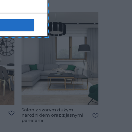
Salon z szarym dużym
narożnikiem oraz z jasnymi
Dodaj do ulubionych
panelami
Dodaj do ulubio