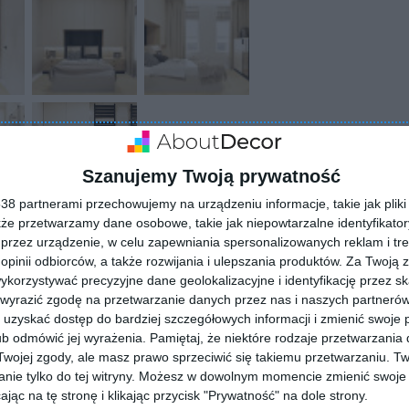
Szanujemy Twoją prywatność
8 partnerami przechowujemy na urządzeniu informacje, takie jak pliki 
kże przetwarzamy dane osobowe, takie jak niepowtarzalne identyfikato
przez urządzenie, w celu zapewniania spersonalizowanych reklam i tre
 opinii odbiorców, a także rozwijania i ulepszania produktów.
Za Twoją z
ZADAJ PYTANIE
orzystywać precyzyjne dane geolokalizacyjne i identyfikację przez s
 wyrazić zgodę na przetwarzanie danych przez nas i naszych partneró
uzyskać dostęp do bardziej szczegółowych informacji i zmienić swoje 
b odmówić jej wyrażenia.
Pamiętaj, że niektóre rodzaje przetwarzani
ojej zgody, ale masz prawo sprzeciwić się takiemu przetwarzaniu. Tw
nie tylko do tej witryny. Możesz w dowolnym momencie zmienić swoje 
jąc na tę stronę i klikając przycisk "Prywatność" na dole strony.