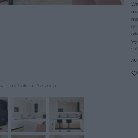
Wn
mat
me
ryf
ośw
wyd
suf
AU
ania ul. Golisza - Szczecin