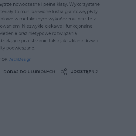
ętrze nowoczesne i pełne klasy. Wykorzystane
eriały to m.in. barwione lustra grafitowe, płyty
blowe w metalicznym wykończeniu oraz te z
lowaniem. Niezwykle ciekawe i funkcjonalne
ietlenie oraz nietypowe rozwiązania
zielające przestrzenie takie jak szklane drzwi i
ity podwieszane.
TOR:
ArchDesign
UDOSTĘPNIJ
DODAJ DO ULUBIONYCH