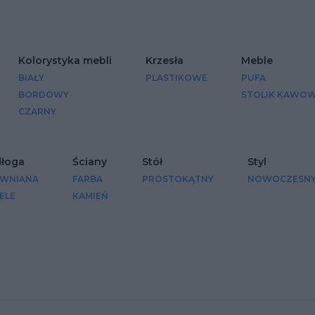
Kolorystyka mebli
Krzesła
Meble
BIAŁY
PLASTIKOWE
PUFA
BORDOWY
STOLIK KAWO
CZARNY
łoga
Ściany
Stół
Styl
WNIANA
FARBA
PROSTOKĄTNY
NOWOCZESN
ELE
KAMIEŃ