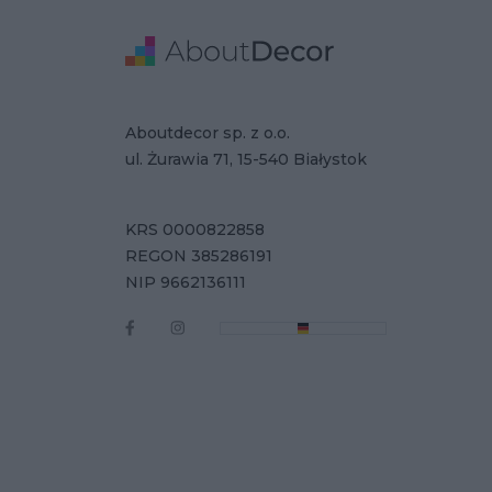
Stopka
Adres
Dane Firmy
Aboutdecor sp. z o.o.
ul. Żurawia 71, 15-540 Białystok
KRS 0000822858
REGON 385286191
NIP 9662136111