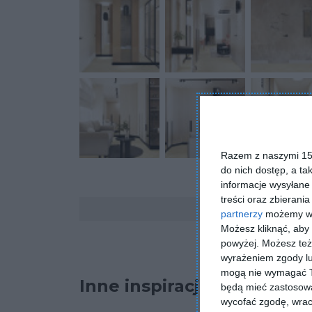
Razem z naszymi 153
do nich dostęp, a ta
informacje wysyłane 
treści oraz zbierania
Komentarze
partnerzy
możemy wyk
Możesz kliknąć, aby
powyżej. Możesz też 
wyrażeniem zgody lu
mogą nie wymagać Tw
Inne inspiracje
będą mieć zastosowa
wycofać zgodę, wraca