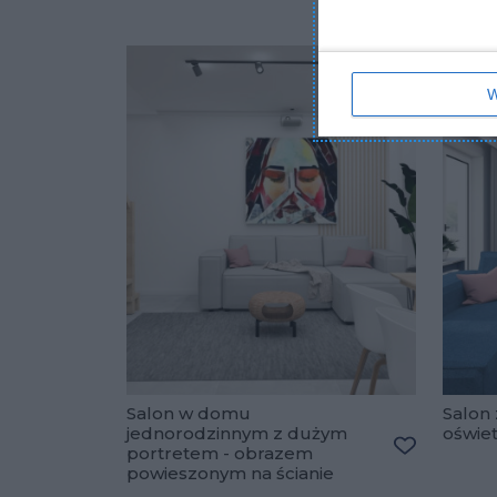
W
Salon w domu
Salon 
jednorodzinnym z dużym
oświe
portretem - obrazem
Dodaj do u
powieszonym na ścianie