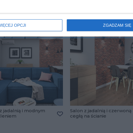
IĘCEJ OPCJI
ZGADZAM SIĘ
z jadalnią i modnym
Salon z jadalnią i czerwoną
tleniem
cegłą na ścianie
Dodaj do ulubionych
lubionych