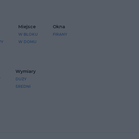
Miejsce
Okna
W BLOKU
FIRANY
WY
W DOMU
Wymiary
Y
DUŻY
ŚREDNI