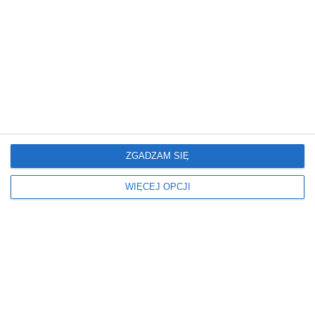
Blat kolor
Blat rodzaj
BIAŁY
DREWNIANY
Fronty kolory
Fronty lakier
BIAŁE
MATOWY
Fronty rodzaj
Kolor podłogi
FRONTY MEBLOWE
JASNY
ZGADZAM SIĘ
LAKIEROWANE
Kolor ścian
Kolorystyka mebli
WIĘCEJ OPCJI
BIAŁY
BIAŁY
DREWNIANY
Meble kuchenne
Oświetlenie
ZESTAWY MEBLI KUCHENNYCH
LAMPY WISZĄCE
LED
Podłoga
Rodzaj kuchni