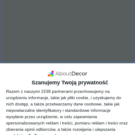
Szanujemy Twoją prywatność
INSPIRACJA
PUDROWY RÓŻ W
Razem z naszymi 1538 partnerami przechowujemy na
urządzeniu informacje, takie jak pliki cookie, i uzyskujemy do
SALONIE
nich dostęp, a także przetwarzamy dane osobowe, takie jak
niepowtarzalne identyfikatory i standardowe informacje
wysyłane przez urządzenie, w celu zapewniania
spersonalizowanych reklam i treści, pomiaru reklam i treści oraz
Zasłony pudrowy róż w salonie … MGArchitekci | Małgorzata
zbierania opinii odbiorców, a także rozwijania i ulepszania
Mierzwińska