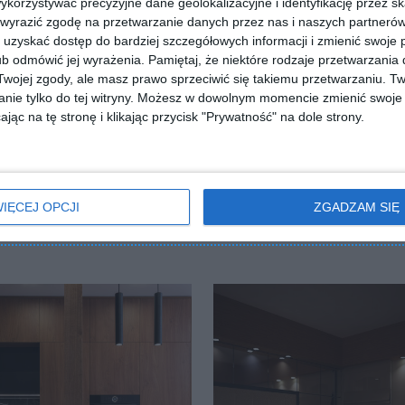
orzystywać precyzyjne dane geolokalizacyjne i identyfikację przez s
 wyrazić zgodę na przetwarzanie danych przez nas i naszych partneró
uzyskać dostęp do bardziej szczegółowych informacji i zmienić swoje 
b odmówić jej wyrażenia.
Pamiętaj, że niektóre rodzaje przetwarzani
ojej zgody, ale masz prawo sprzeciwić się takiemu przetwarzaniu. Tw
nie tylko do tej witryny. Możesz w dowolnym momencie zmienić swoje 
ZADAJ PYTANIE
jąc na tę stronę i klikając przycisk "Prywatność" na dole strony.
IĘCEJ OPCJI
ZGADZAM SIĘ