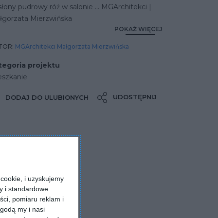
łony pudrowy róż w salonie … MGArchitekci |
łgorzata Mierzwińska
POKAŻ WIĘCEJ
TOR:
MGArchitekci Małgorzata Mierzwińska
tegoria projektu
eszkanie
UDOSTĘPNIJ
DODAJ DO ULUBIONYCH
cookie, i uzyskujemy
ry i standardowe
ści, pomiaru reklam i
godą my i nasi