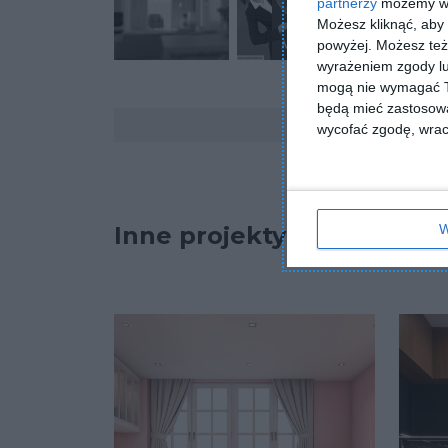
partnerzy
możemy wyk
Możesz kliknąć, aby
powyżej. Możesz też 
wyrażeniem zgody lu
mogą nie wymagać Tw
będą mieć zastosowa
Komentarze
wycofać zgodę, wraca
Inne projekty
W