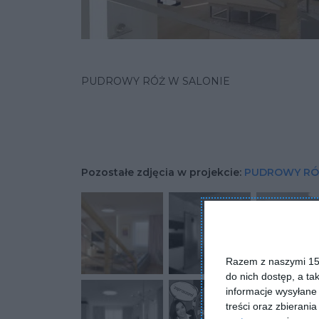
PUDROWY RÓŻ W SALONIE
Pozostałe zdjęcia w projekcie:
PUDROWY RÓ
Razem z naszymi 153
do nich dostęp, a ta
informacje wysyłane 
treści oraz zbierania