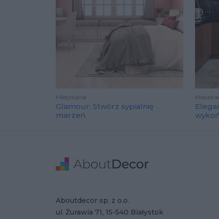
Mieszkanie
Mieszka
Glamour: Stwórz sypialnię
Elega
marzeń.
wyko
Stopka
Adres
Dane Firmy
Aboutdecor sp. z o.o.
ul. Żurawia 71, 15-540 Białystok