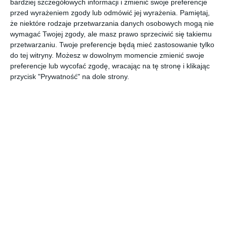
bardziej szczegółowych informacji i zmienić swoje preferencje
przed wyrażeniem zgody lub odmówić jej wyrażenia.
Pamiętaj,
że niektóre rodzaje przetwarzania danych osobowych mogą nie
Oczko wodne w stylu angielskim z rzeźbą.
wymagać Twojej zgody, ale masz prawo sprzeciwić się takiemu
AUTOR: Redakcja AboutDecor
przetwarzaniu. Twoje preferencje będą mieć zastosowanie tylko
do tej witryny. Możesz w dowolnym momencie zmienić swoje
DODAJ DO ULUBIONYCH
preferencje lub wycofać zgodę, wracając na tę stronę i klikając
przycisk "Prywatność" na dole strony.
UDOSTĘPNIJ
Komentarze
ZADAJ PYTANIE
Inne inspiracje