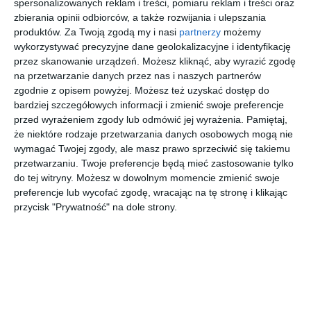
spersonalizowanych reklam i treści, pomiaru reklam i treści oraz
AGD w słupku.
zbierania opinii odbiorców, a także rozwijania i ulepszania
produktów.
Za Twoją zgodą my i nasi
partnerzy
możemy
AUTOR:
ArchDesign
wykorzystywać precyzyjne dane geolokalizacyjne i identyfikację
przez skanowanie urządzeń. Możesz kliknąć, aby wyrazić zgodę
DODAJ DO ULUBIONYCH
na przetwarzanie danych przez nas i naszych partnerów
zgodnie z opisem powyżej. Możesz też uzyskać dostęp do
UDOSTĘPNIJ
bardziej szczegółowych informacji i zmienić swoje preferencje
przed wyrażeniem zgody lub odmówić jej wyrażenia.
Pamiętaj,
Pozostałe zdjęcia w projekcie:
Dom jednorodzinny w
że niektóre rodzaje przetwarzania danych osobowych mogą nie
zabudowie bliźniaczej - ul. Ułanów Królewskich - Szczecin
wymagać Twojej zgody, ale masz prawo sprzeciwić się takiemu
przetwarzaniu. Twoje preferencje będą mieć zastosowanie tylko
do tej witryny. Możesz w dowolnym momencie zmienić swoje
preferencje lub wycofać zgodę, wracając na tę stronę i klikając
przycisk "Prywatność" na dole strony.