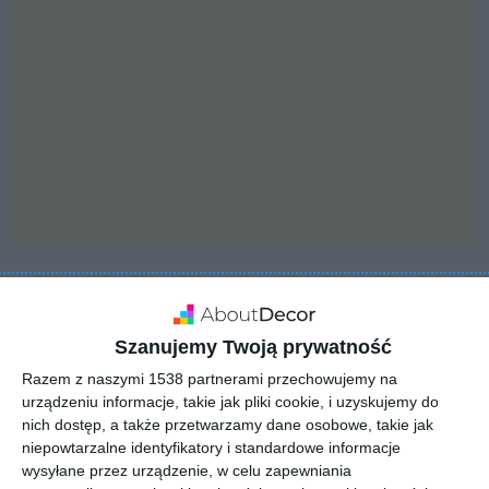
INSPIRACJA
Projekt kuchni w
Szanujemy Twoją prywatność
zabudowie oraz ze
Razem z naszymi 1538 partnerami przechowujemy na
sprzętem AGD w słupku
urządzeniu informacje, takie jak pliki cookie, i uzyskujemy do
nich dostęp, a także przetwarzamy dane osobowe, takie jak
niepowtarzalne identyfikatory i standardowe informacje
wysyłane przez urządzenie, w celu zapewniania
Aranżacja projekt kuchni w zabudowie oraz ze sprzętem