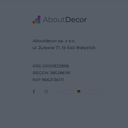
Stopka
Adres
Dane Firmy
Aboutdecor sp. z o.o.
ul. Żurawia 71, 15-540 Białystok
KRS 0000822858
REGON 385286191
NIP 9662136111