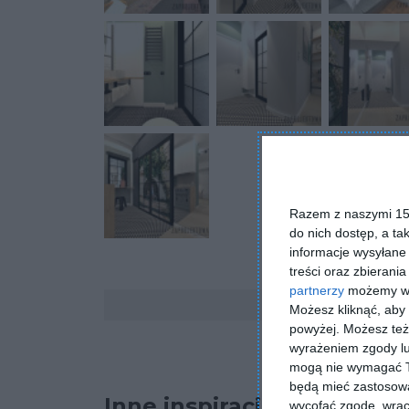
Razem z naszymi 153
do nich dostęp, a ta
informacje wysyłane 
treści oraz zbierania
partnerzy
możemy wyk
Komentarze
Możesz kliknąć, aby
powyżej. Możesz też 
wyrażeniem zgody lu
mogą nie wymagać Tw
będą mieć zastosowa
Inne inspiracje
wycofać zgodę, wraca