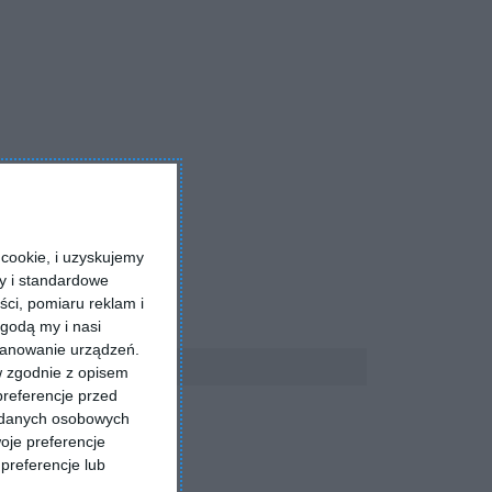
cookie, i uzyskujemy
ry i standardowe
ści, pomiaru reklam i
godą my i nasi
kanowanie urządzeń.
w zgodnie z opisem
preferencje przed
a danych osobowych
oje preferencje
preferencje lub