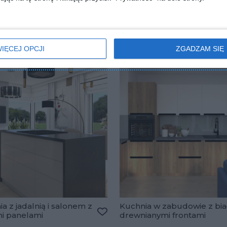
IĘCEJ OPCJI
ZGADZAM SIĘ
a z jadalnią i salonem z
Kuchnia w zabudowie z bia
mi panelami
drewnianymi frontami
lubionych
Dodaj do ulubionych