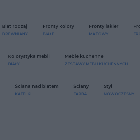
Blat rodzaj
Fronty kolory
Fronty lakier
Fr
DREWNIANY
BIAŁE
MATOWY
FR
Kolorystyka mebli
Meble kuchenne
BIAŁY
ZESTAWY MEBLI KUCHENNYCH
Ściana nad blatem
Ściany
Styl
KAFELKI
FARBA
NOWOCZESNY