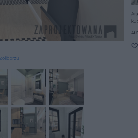
Ara
kuc
AU
Żoliborzu