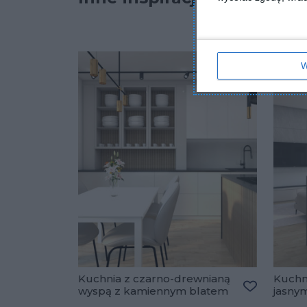
W
Kuchnia z czarno-drewnianą
Kuchni
wyspą z kamiennym blatem
jasny
Dodaj do u