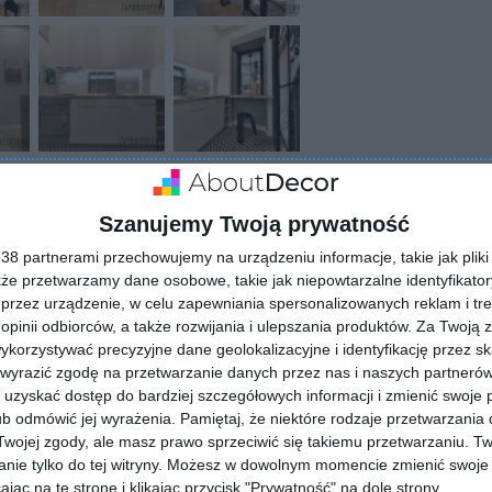
Szanujemy Twoją prywatność
8 partnerami przechowujemy na urządzeniu informacje, takie jak pliki 
kże przetwarzamy dane osobowe, takie jak niepowtarzalne identyfikato
przez urządzenie, w celu zapewniania spersonalizowanych reklam i tre
 opinii odbiorców, a także rozwijania i ulepszania produktów.
Za Twoją z
orzystywać precyzyjne dane geolokalizacyjne i identyfikację przez s
ZADAJ PYTANIE
 wyrazić zgodę na przetwarzanie danych przez nas i naszych partneró
uzyskać dostęp do bardziej szczegółowych informacji i zmienić swoje 
b odmówić jej wyrażenia.
Pamiętaj, że niektóre rodzaje przetwarzani
ojej zgody, ale masz prawo sprzeciwić się takiemu przetwarzaniu. Tw
nie tylko do tej witryny. Możesz w dowolnym momencie zmienić swoje 
jąc na tę stronę i klikając przycisk "Prywatność" na dole strony.