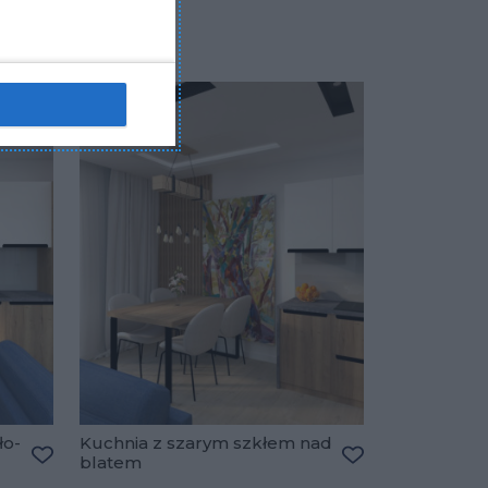
ło-
Kuchnia z szarym szkłem nad
blatem
Dodaj do ulubionych
Dodaj do ulubio