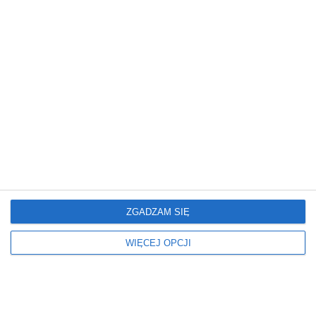
Kolor ścian
Kolorystyka mebli
BIAŁY
BIAŁY
GRANATOWY
DREWNIANY
Okna
Podłoga
ŻALUZJE
PANELE
Ściany
Wymiary
FARBA
ŚREDNI
Wiek dziecka
Dla kogo
POKÓJ DLA 3 LATKA
DLA DZIEWCZYNKI
POKÓJ DLA 4 LATKA
DLA CHŁOPCA
ZGADZAM SIĘ
POKÓJ DLA 5 LATKA
POKÓJ DLA 6 LATKA
WIĘCEJ OPCJI
POKÓJ DLA 7 LATKA
POKÓJ DLA 8 LATKA
POKÓJ DLA 9 LATKA
POKÓJ DLA 10 LATKA