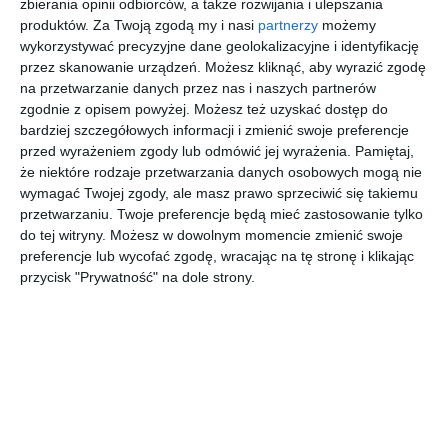
zbierania opinii odbiorców, a także rozwijania i ulepszania
AUTOR:
wnetrzewdomu.pl
produktów.
Za Twoją zgodą my i nasi
partnerzy
możemy
wykorzystywać precyzyjne dane geolokalizacyjne i identyfikację
DODAJ DO ULUBIONYCH
przez skanowanie urządzeń. Możesz kliknąć, aby wyrazić zgodę
na przetwarzanie danych przez nas i naszych partnerów
UDOSTĘPNIJ
zgodnie z opisem powyżej. Możesz też uzyskać dostęp do
bardziej szczegółowych informacji i zmienić swoje preferencje
Pozostałe zdjęcia w projekcie:
Pokój młodzieżowy
przed wyrażeniem zgody lub odmówić jej wyrażenia.
Pamiętaj,
że niektóre rodzaje przetwarzania danych osobowych mogą nie
wymagać Twojej zgody, ale masz prawo sprzeciwić się takiemu
przetwarzaniu. Twoje preferencje będą mieć zastosowanie tylko
do tej witryny. Możesz w dowolnym momencie zmienić swoje
preferencje lub wycofać zgodę, wracając na tę stronę i klikając
przycisk "Prywatność" na dole strony.