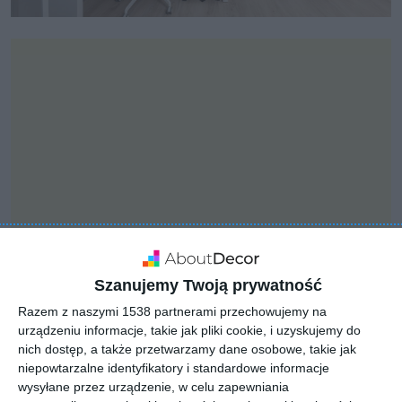
Szanujemy Twoją prywatność
Razem z naszymi 1538 partnerami przechowujemy na
INSPIRACJA
urządzeniu informacje, takie jak pliki cookie, i uzyskujemy do
Pokój dziecięcy z
nich dostęp, a także przetwarzamy dane osobowe, takie jak
biurkiem narożnym oraz
niepowtarzalne identyfikatory i standardowe informacje
wysoką komodą stojącą
wysyłane przez urządzenie, w celu zapewniania