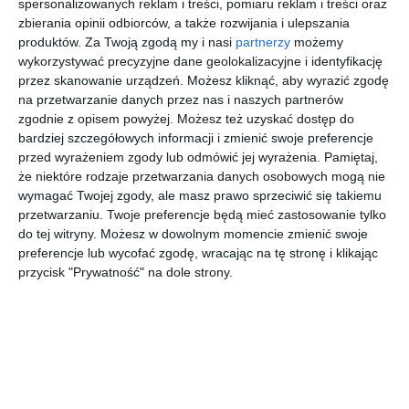
spersonalizowanych reklam i treści, pomiaru reklam i treści oraz
z białym frontem
zbierania opinii odbiorców, a także rozwijania i ulepszania
produktów.
Za Twoją zgodą my i nasi
partnerzy
możemy
wykorzystywać precyzyjne dane geolokalizacyjne i identyfikację
przez skanowanie urządzeń. Możesz kliknąć, aby wyrazić zgodę
Aranżacja pokoju dziecięcego z biurkiem narożnym oraz
na przetwarzanie danych przez nas i naszych partnerów
wysoką komodą stojącą z białym frontem.
zgodnie z opisem powyżej. Możesz też uzyskać dostęp do
bardziej szczegółowych informacji i zmienić swoje preferencje
AUTOR:
Decoroom
przed wyrażeniem zgody lub odmówić jej wyrażenia.
Pamiętaj,
że niektóre rodzaje przetwarzania danych osobowych mogą nie
DODAJ DO ULUBIONYCH
wymagać Twojej zgody, ale masz prawo sprzeciwić się takiemu
przetwarzaniu. Twoje preferencje będą mieć zastosowanie tylko
UDOSTĘPNIJ
do tej witryny. Możesz w dowolnym momencie zmienić swoje
preferencje lub wycofać zgodę, wracając na tę stronę i klikając
Pozostałe zdjęcia w projekcie:
Gabinet terapeutyczny
przycisk "Prywatność" na dole strony.
odzwierciedlający pokój dziecięcy