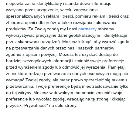
niepowtarzalne identyfikatory i standardowe informacje
zabawki i książki
wysyłane przez urządzenie, w celu zapewniania
spersonalizowanych reklam i treści, pomiaru reklam i treści oraz
zbierania opinii odbiorców, a także rozwijania i ulepszania
produktów.
Za Twoją zgodą my i nasi
partnerzy
możemy
Aranżacja pokoju dziecięcego z białym kolorem ścian,
wykorzystywać precyzyjne dane geolokalizacyjne i identyfikację
łóżkiem, komodą oraz szafką na zabawki i książki.
przez skanowanie urządzeń. Możesz kliknąć, aby wyrazić zgodę
na przetwarzanie danych przez nas i naszych partnerów
AUTOR:
JN Studio Joanna Nawrocka
zgodnie z opisem powyżej. Możesz też uzyskać dostęp do
DODAJ DO ULUBIONYCH
bardziej szczegółowych informacji i zmienić swoje preferencje
przed wyrażeniem zgody lub odmówić jej wyrażenia.
Pamiętaj,
UDOSTĘPNIJ
że niektóre rodzaje przetwarzania danych osobowych mogą nie
wymagać Twojej zgody, ale masz prawo sprzeciwić się takiemu
Pozostałe zdjęcia w projekcie:
Mieszkanie w stylu retro
przetwarzaniu. Twoje preferencje będą mieć zastosowanie tylko
do tej witryny. Możesz w dowolnym momencie zmienić swoje
preferencje lub wycofać zgodę, wracając na tę stronę i klikając
przycisk "Prywatność" na dole strony.