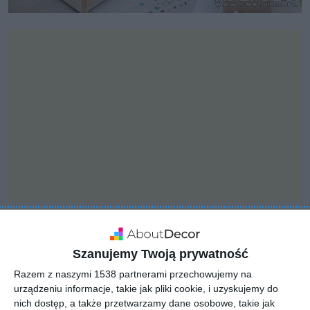
INSPIRACJA
Szanujemy Twoją prywatność
Pokój dziecięcy z białym
Razem z naszymi 1538 partnerami przechowujemy na
kolorem ścian, łóżkiem,
urządzeniu informacje, takie jak pliki cookie, i uzyskujemy do
komodą oraz szafką na
nich dostęp, a także przetwarzamy dane osobowe, takie jak