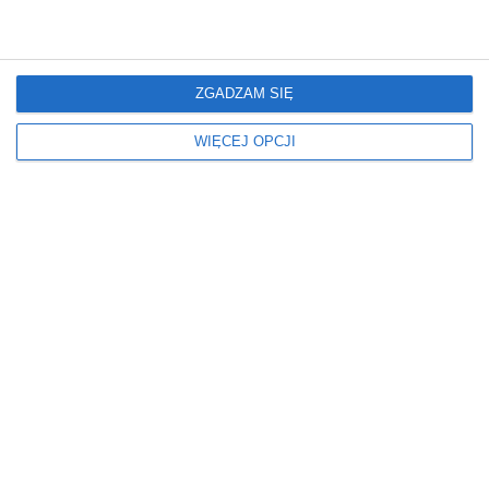
Kolor ścian
Kolorystyka mebli
BIAŁY
BIAŁY
DREWNIANY
ZGADZAM SIĘ
Miejsce
Okna
WIĘCEJ OPCJI
W BLOKU
FIRANY
W DOMU
Oświetlenie
Podłoga
LAMPY WISZĄCE
DYWAN
PANELE
Ściany
Styl
FARBA
NOWOCZESNY
NAKLEJKI
Wiek dziecka
Wymiary
POKÓJ DLA 10 LATKA
ŚREDNI
POKÓJ DLA 11 LATKA
POKÓJ DLA 12 LATKA