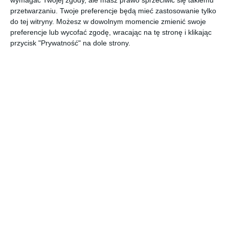
wymagać Twojej zgody, ale masz prawo sprzeciwić się takiemu
przetwarzaniu. Twoje preferencje będą mieć zastosowanie tylko
do tej witryny. Możesz w dowolnym momencie zmienić swoje
preferencje lub wycofać zgodę, wracając na tę stronę i klikając
przycisk "Prywatność" na dole strony.
Duży ogród z małą
Ogród z drewnianym
drewnianą wiatą
podestem
Dodaj do ulubionych
Do