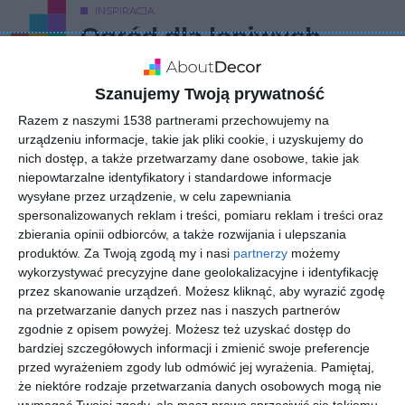
INSPIRACJA
Ogród dla leniwych
Szanujemy Twoją prywatność
Ogród dla leniwych z drewnianą wyspą
Razem z naszymi 1538 partnerami przechowujemy na
AUTOR: Redakcja AboutDecor
urządzeniu informacje, takie jak pliki cookie, i uzyskujemy do
nich dostęp, a także przetwarzamy dane osobowe, takie jak
DODAJ DO ULUBIONYCH
niepowtarzalne identyfikatory i standardowe informacje
wysyłane przez urządzenie, w celu zapewniania
UDOSTĘPNIJ
spersonalizowanych reklam i treści, pomiaru reklam i treści oraz
zbierania opinii odbiorców, a także rozwijania i ulepszania
produktów.
Za Twoją zgodą my i nasi
partnerzy
możemy
wykorzystywać precyzyjne dane geolokalizacyjne i identyfikację
Komentarze
ZADAJ PYTANIE
przez skanowanie urządzeń. Możesz kliknąć, aby wyrazić zgodę
na przetwarzanie danych przez nas i naszych partnerów
zgodnie z opisem powyżej. Możesz też uzyskać dostęp do
bardziej szczegółowych informacji i zmienić swoje preferencje
przed wyrażeniem zgody lub odmówić jej wyrażenia.
Pamiętaj,
Inne inspiracje
że niektóre rodzaje przetwarzania danych osobowych mogą nie