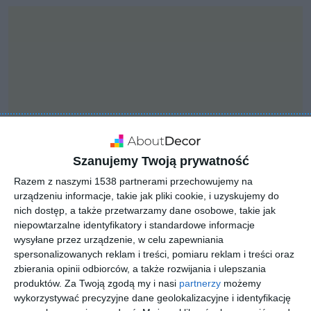
Szanujemy Twoją prywatność
Razem z naszymi 1538 partnerami przechowujemy na
urządzeniu informacje, takie jak pliki cookie, i uzyskujemy do
nich dostęp, a także przetwarzamy dane osobowe, takie jak
INSPIRACJA
niepowtarzalne identyfikatory i standardowe informacje
Nowoczesny salon
wysyłane przez urządzenie, w celu zapewniania
spersonalizowanych reklam i treści, pomiaru reklam i treści oraz
zbierania opinii odbiorców, a także rozwijania i ulepszania
produktów.
Za Twoją zgodą my i nasi
partnerzy
możemy
Nowoczesny salon z szarą kanapą i dywanem
wykorzystywać precyzyjne dane geolokalizacyjne i identyfikację