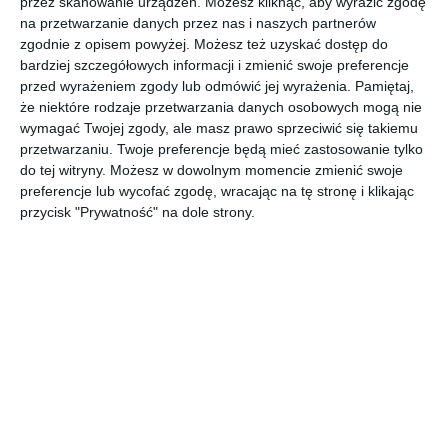
przez skanowanie urządzeń. Możesz kliknąć, aby wyrazić zgodę
AUTOR:
PORTA
na przetwarzanie danych przez nas i naszych partnerów
zgodnie z opisem powyżej. Możesz też uzyskać dostęp do
DODAJ DO ULUBIONYCH
bardziej szczegółowych informacji i zmienić swoje preferencje
przed wyrażeniem zgody lub odmówić jej wyrażenia.
Pamiętaj,
UDOSTĘPNIJ
że niektóre rodzaje przetwarzania danych osobowych mogą nie
wymagać Twojej zgody, ale masz prawo sprzeciwić się takiemu
przetwarzaniu. Twoje preferencje będą mieć zastosowanie tylko
Komentarze
do tej witryny. Możesz w dowolnym momencie zmienić swoje
ZADAJ PYTANIE
preferencje lub wycofać zgodę, wracając na tę stronę i klikając
przycisk "Prywatność" na dole strony.
Inne inspiracje