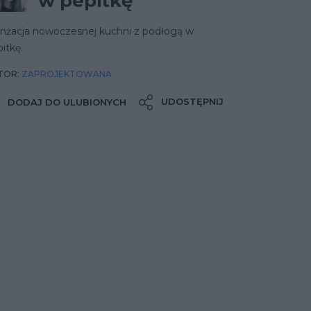
w pepitkę
anżacja nowoczesnej kuchni z podłogą w
itkę.
TOR:
ZAPROJEKTOWANA
UDOSTĘPNIJ
DODAJ DO ULUBIONYCH