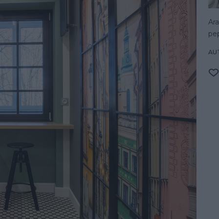
Ar
pep
AU