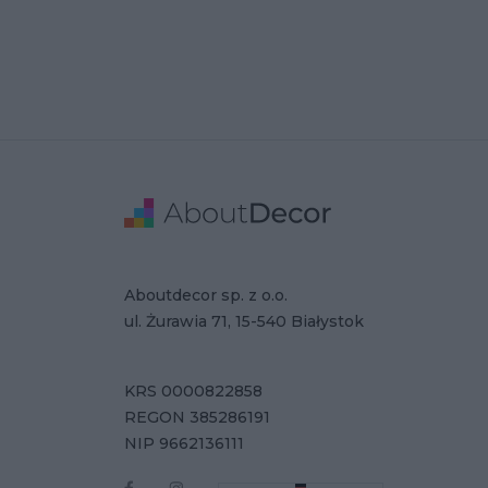
Stopka
Adres
Dane Firmy
Aboutdecor sp. z o.o.
ul. Żurawia 71, 15-540 Białystok
KRS 0000822858
REGON 385286191
NIP 9662136111