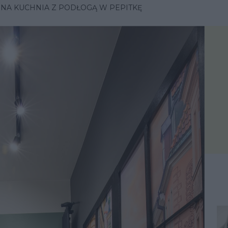
A KUCHNIA Z PODŁOGĄ W PEPITKĘ