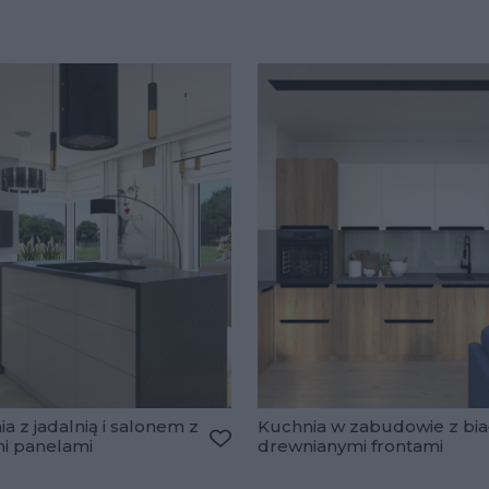
a z jadalnią i salonem z
Kuchnia w zabudowie z bia
mi panelami
drewnianymi frontami
lubionych
Dodaj do ulubionych