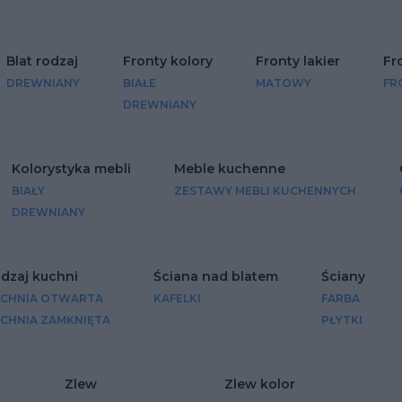
Blat rodzaj
Fronty kolory
Fronty lakier
Fr
DREWNIANY
BIAŁE
MATOWY
FR
DREWNIANY
Kolorystyka mebli
Meble kuchenne
BIAŁY
ZESTAWY MEBLI KUCHENNYCH
DREWNIANY
dzaj kuchni
Ściana nad blatem
Ściany
CHNIA OTWARTA
KAFELKI
FARBA
CHNIA ZAMKNIĘTA
PŁYTKI
Zlew
Zlew kolor