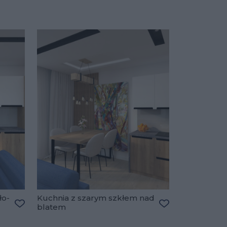
ło-
Kuchnia z szarym szkłem nad
blatem
Dodaj do ulubionych
Dodaj do ulubio