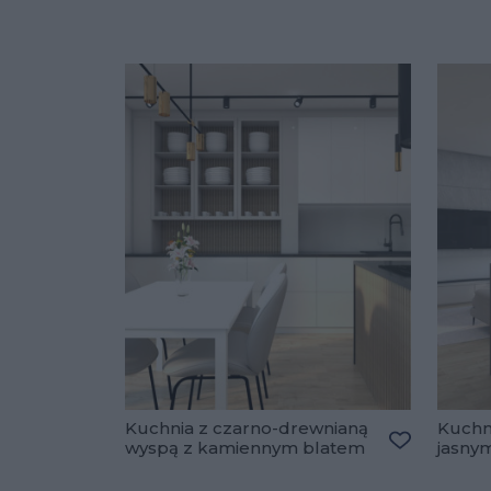
Kuchnia z czarno-drewnianą
Kuchni
wyspą z kamiennym blatem
jasny
Dodaj do u