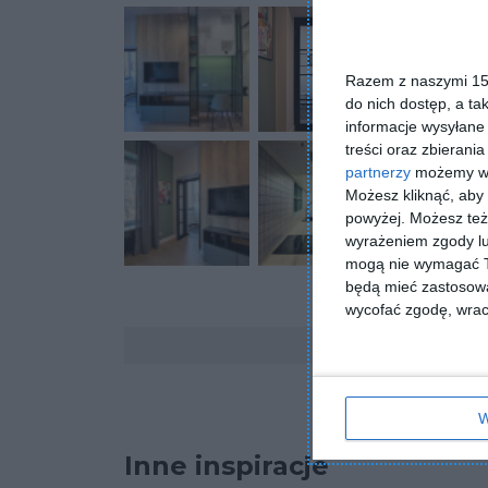
Razem z naszymi 153
do nich dostęp, a ta
informacje wysyłane 
treści oraz zbierania
partnerzy
możemy wyk
Możesz kliknąć, aby
powyżej. Możesz też 
wyrażeniem zgody lu
mogą nie wymagać Tw
będą mieć zastosowa
wycofać zgodę, wraca
Komentarze
W
Inne inspiracje