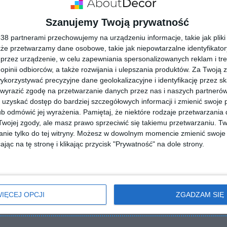
Szanujemy Twoją prywatność
8 partnerami przechowujemy na urządzeniu informacje, takie jak pliki 
kże przetwarzamy dane osobowe, takie jak niepowtarzalne identyfikato
przez urządzenie, w celu zapewniania spersonalizowanych reklam i tre
 opinii odbiorców, a także rozwijania i ulepszania produktów.
Za Twoją z
orzystywać precyzyjne dane geolokalizacyjne i identyfikację przez s
 wyrazić zgodę na przetwarzanie danych przez nas i naszych partneró
uzyskać dostęp do bardziej szczegółowych informacji i zmienić swoje 
b odmówić jej wyrażenia.
Pamiętaj, że niektóre rodzaje przetwarzani
ojej zgody, ale masz prawo sprzeciwić się takiemu przetwarzaniu. Tw
nie tylko do tej witryny. Możesz w dowolnym momencie zmienić swoje 
jąc na tę stronę i klikając przycisk "Prywatność" na dole strony.
ZADAJ PYTANIE
IĘCEJ OPCJI
ZGADZAM SIĘ