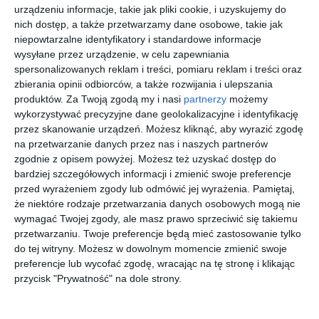
urządzeniu informacje, takie jak pliki cookie, i uzyskujemy do
nich dostęp, a także przetwarzamy dane osobowe, takie jak
niepowtarzalne identyfikatory i standardowe informacje
wysyłane przez urządzenie, w celu zapewniania
spersonalizowanych reklam i treści, pomiaru reklam i treści oraz
zbierania opinii odbiorców, a także rozwijania i ulepszania
produktów.
Za Twoją zgodą my i nasi
partnerzy
możemy
wykorzystywać precyzyjne dane geolokalizacyjne i identyfikację
przez skanowanie urządzeń. Możesz kliknąć, aby wyrazić zgodę
na przetwarzanie danych przez nas i naszych partnerów
zgodnie z opisem powyżej. Możesz też uzyskać dostęp do
bardziej szczegółowych informacji i zmienić swoje preferencje
INSPIRACJA
przed wyrażeniem zgody lub odmówić jej wyrażenia.
Pamiętaj,
Minimalistyczny pokój
że niektóre rodzaje przetwarzania danych osobowych mogą nie
dziecięcy z łóżeczkiem
wymagać Twojej zgody, ale masz prawo sprzeciwić się takiemu
przetwarzaniu. Twoje preferencje będą mieć zastosowanie tylko
dziecięcym
do tej witryny. Możesz w dowolnym momencie zmienić swoje
preferencje lub wycofać zgodę, wracając na tę stronę i klikając
przycisk "Prywatność" na dole strony.
Aranżacja minimalistycznego pokoju dziecięcego z
łóżeczkiem dziecięcym.