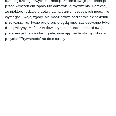
bardziej szczegółowych informacji i zmienić swoje preferencje
Minimalistyczna, drewniana altana w stylu skandynawskim.
przed wyrażeniem zgody lub odmówić jej wyrażenia.
Pamiętaj,
że niektóre rodzaje przetwarzania danych osobowych mogą nie
AUTOR: Redakcja AboutDecor
wymagać Twojej zgody, ale masz prawo sprzeciwić się takiemu
przetwarzaniu. Twoje preferencje będą mieć zastosowanie tylko
DODAJ DO ULUBIONYCH
do tej witryny. Możesz w dowolnym momencie zmienić swoje
preferencje lub wycofać zgodę, wracając na tę stronę i klikając
UDOSTĘPNIJ
przycisk "Prywatność" na dole strony.
Komentarze
ZADAJ PYTANIE
Inne inspiracje